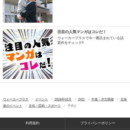
注目の人気マンガはコレだ！
ウォーカープラスで今一番読まれている話
題作をチェック!!
ウォーカープラス
イベント
2026年02月
24日
午後・夕方開催
北海
道のイベント
文化・芸術・スポーツ
子供と
利用規約
プライバシーポリシー