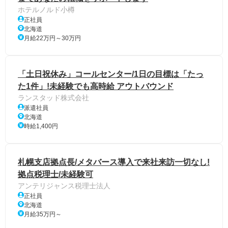
ホテルノルド小樽
正社員
北海道
月給22万円～30万円
「土日祝休み」コールセンター/1日の目標は「たっ
た1件」!未経験でも高時給 アウトバウンド
ランスタッド株式会社
派遣社員
北海道
時給1,400円
札幌支店拠点長/メタバース導入で来社来訪一切なし!
拠点税理士/未経験可
アンテリジャンス税理士法人
正社員
北海道
月給35万円～