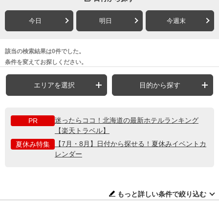
今日
明日
今週末
該当の検索結果は0件でした。
条件を変えてお探しください。
エリアを選択
目的から探す
迷ったらココ！北海道の最新ホテルランキング
PR
【楽天トラベル】
【7月・8月】日付から探せる！夏休みイベントカ
夏休み特集
レンダー
もっと詳しい条件で絞り込む