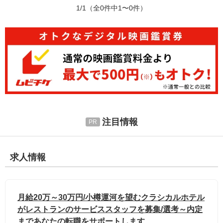
1/1
（全0件中1〜0件）
注目情報
求人情報
月給20万～30万円/小樽運河を望むクラシカルホテル
がレストランのサービススタッフを募集/選考～内定
まであなたの転職をサポートします