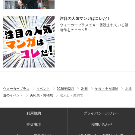
注目の人気マンガはコレだ！
ウォーカープラスで今一番読まれている話
題作をチェック!!
ウォーカープラス
イベント
2026年02月
24日
午後・夕方開催
北海
道のイベント
美術展・博物展
恋人と・夫婦で
利用規約
プライバシーポリシー
推奨環境
お問い合わせ