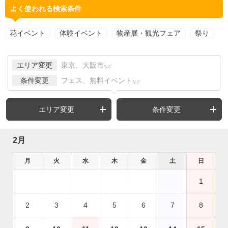
よく使われる検索条件
花イベント
体験イベント
物産展・観光フェア
祭り
エリア変更
東京、大阪市
など
条件変更
フェス、無料イベント
など
エリア変更
条件変更
2月
月
火
水
木
金
土
日
1
2
3
4
5
6
7
8