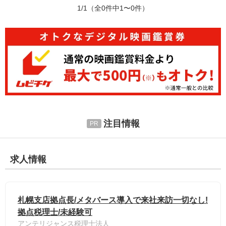
1/1
（全0件中1〜0件）
注目情報
求人情報
札幌支店拠点長/メタバース導入で来社来訪一切なし!
拠点税理士/未経験可
アンテリジャンス税理士法人