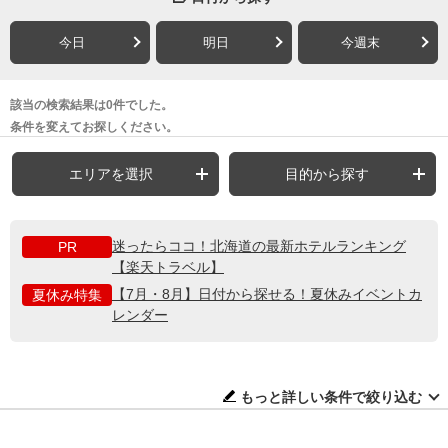
今日
明日
今週末
該当の検索結果は0件でした。
条件を変えてお探しください。
エリアを選択
目的から探す
迷ったらココ！北海道の最新ホテルランキング
PR
【楽天トラベル】
【7月・8月】日付から探せる！夏休みイベントカ
夏休み特集
レンダー
もっと詳しい条件で絞り込む