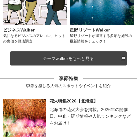
ビジネスWalker
星野リゾートWalker
気になるビジネスのアレコレ、ヒット
星野リゾートが運営する多彩な施設の
の裏側を徹底調査
最新情報をチェック！
テーマwalkerをもっと見る
季節特集
季節を感じる人気のスポットやイベントを紹介
花火特集2026【北海道】
北海道の花火大会を掲載。2026年の開催
日、中止・延期情報や人気ランキングなど
をお届け！