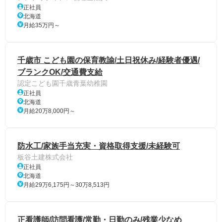
正社員
北海道
月給35万円～
千歳市 こども園の保育教諭/土日祝休み/経験者優遇/
ブランクOK/交通費支給
認定こども園千歳青葉幼稚園
正社員
北海道
月給20万8,000円～
防水工/家族手当充実・資格取得支援/未経験可
板谷土建株式会社
正社員
北海道
月給29万6,175円～30万8,513円
正看護師/訪問看護/常勤・日勤のみ/残業少なめ