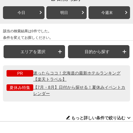
今日
明日
今週末
該当の検索結果は0件でした。
条件を変えてお探しください。
エリアを選択
目的から探す
迷ったらココ！北海道の最新ホテルランキング
PR
【楽天トラベル】
【7月・8月】日付から探せる！夏休みイベントカ
夏休み特集
レンダー
もっと詳しい条件で絞り込む