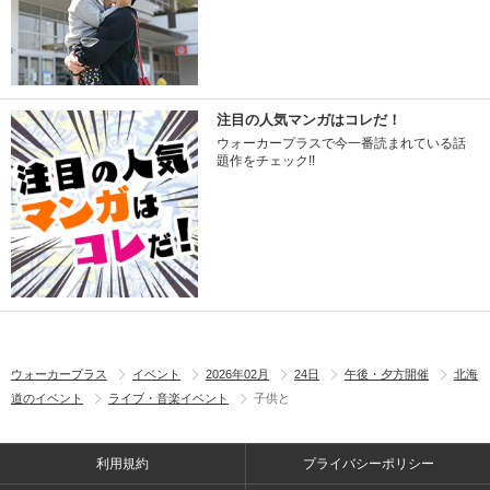
注目の人気マンガはコレだ！
ウォーカープラスで今一番読まれている話
題作をチェック!!
ウォーカープラス
イベント
2026年02月
24日
午後・夕方開催
北海
道のイベント
ライブ・音楽イベント
子供と
利用規約
プライバシーポリシー