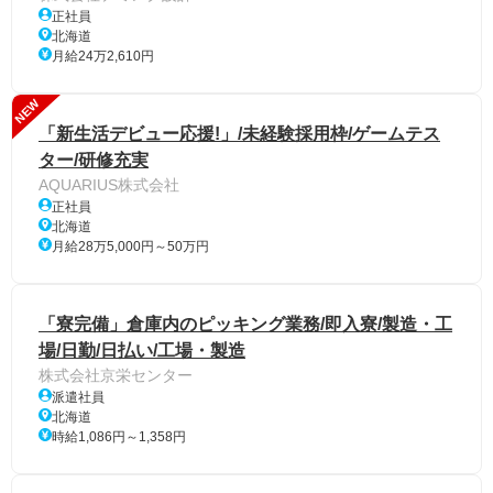
正社員
北海道
月給24万2,610円
NEW
「新生活デビュー応援!」/未経験採用枠/ゲームテス
ター/研修充実
AQUARIUS株式会社
正社員
北海道
月給28万5,000円～50万円
「寮完備」倉庫内のピッキング業務/即入寮/製造・工
場/日勤/日払い/工場・製造
株式会社京栄センター
派遣社員
北海道
時給1,086円～1,358円