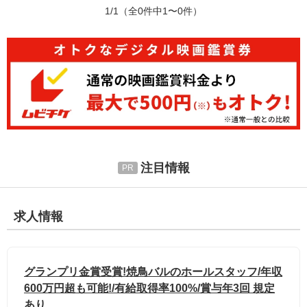
1/1
（全0件中1〜0件）
注目情報
求人情報
グランプリ金賞受賞!焼鳥バルのホールスタッフ/年収
600万円超も可能!/有給取得率100%/賞与年3回 規定
あり