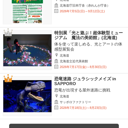
北海道庁旧本庁舎（赤れんが庁舎）
2026年7月5日(日)～9月12日(土)
特別展「光と遊ぶ！超体験型ミュー
ジアム 魔法の美術館」(北海道)
体を使って楽しめる、光とアートの体
感型展覧会
北海道
北海道立近代美術館
2026年7月17日(金)～8月30日(日)
恐竜迷路 ジュラシックメイズ in
SAPPORO
恐竜が出現する屋外迷路に挑戦
北海道
サッポロファクトリー
2026年7月18日(土)～8月23日(日)