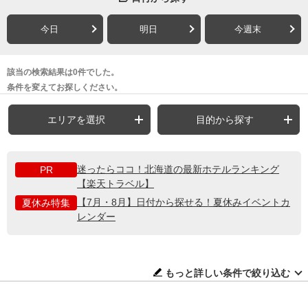
今日
明日
今週末
該当の検索結果は0件でした。
条件を変えてお探しください。
エリアを選択
目的から探す
迷ったらココ！北海道の最新ホテルランキング
PR
【楽天トラベル】
【7月・8月】日付から探せる！夏休みイベントカ
夏休み特集
レンダー
もっと詳しい条件で絞り込む