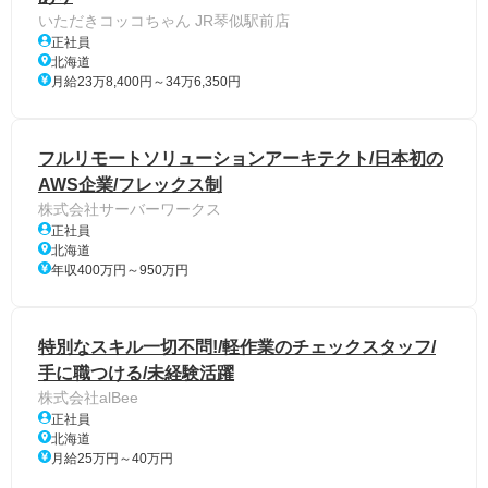
いただきコッコちゃん JR琴似駅前店
正社員
北海道
月給23万8,400円～34万6,350円
フルリモートソリューションアーキテクト/日本初の
AWS企業/フレックス制
株式会社サーバーワークス
正社員
北海道
年収400万円～950万円
特別なスキル一切不問!/軽作業のチェックスタッフ/
手に職つける/未経験活躍
株式会社alBee
正社員
北海道
月給25万円～40万円