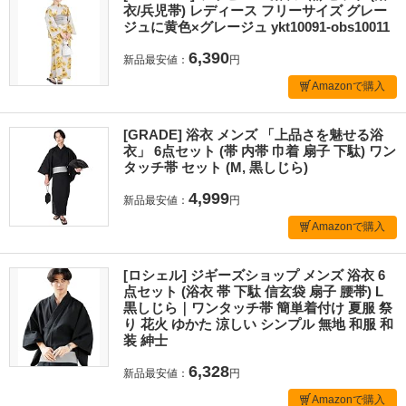
衣/兵児帯) レディース フリーサイズ グレー
ジュに黄色×グレージュ ykt10091-obs10011
6,390
新品最安値：
円
Amazonで購入
[GRADE] 浴衣 メンズ 「上品さを魅せる浴
衣」 6点セット (帯 内帯 巾着 扇子 下駄) ワン
タッチ帯 セット (M, 黒しじら)
4,999
新品最安値：
円
Amazonで購入
[ロシェル] ジギーズショップ メンズ 浴衣 6
点セット (浴衣 帯 下駄 信玄袋 扇子 腰帯) L
黒しじら｜ワンタッチ帯 簡単着付け 夏服 祭
り 花火 ゆかた 涼しい シンプル 無地 和服 和
装 紳士
6,328
新品最安値：
円
Amazonで購入