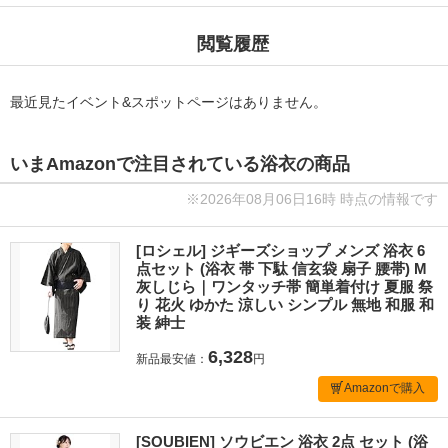
閲覧履歴
最近見たイベント&スポットページはありません。
いまAmazonで注目されている浴衣の商品
※2026年08月06日16時 時点の情報です
[ロシェル] ジギーズショップ メンズ 浴衣 6
点セット (浴衣 帯 下駄 信玄袋 扇子 腰帯) M
灰しじら｜ワンタッチ帯 簡単着付け 夏服 祭
り 花火 ゆかた 涼しい シンプル 無地 和服 和
装 紳士
6,328
新品最安値：
円
Amazonで購入
[SOUBIEN] ソウビエン 浴衣 2点 セット (浴