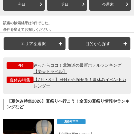
今日
明日
今週末
該当の検索結果は0件でした。
条件を変えてお探しください。
エリアを選択
目的から探す
迷ったらココ！北海道の最新ホテルランキング
PR
【楽天トラベル】
【7月・8月】日付から探せる！夏休みイベントカ
夏休み特集
レンダー
【夏休み特集2026】夏祭りへ行こう！全国の夏祭り情報やランキ
ングなど
夏祭り2026