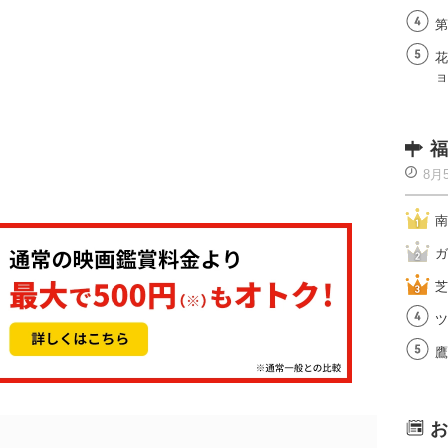
第
花
ョ
福
8月
南
ガ
芝
ツ
鷹
お