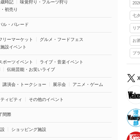
・歳時記
味覚狩り・フルーツ狩り
20
袋・初売り
七
バル・パレード
リ
フリーマーケット
グルメ・フードフェス
お
業施設イベント
プ
スポーツイベント
ライブ・音楽イベント
劇
伝統芸能・お笑いライブ
講演会・トークショー
展示会
アニメ・ゲーム
クティビティ
その他のイベント
了間際
施設
ショッピング施設