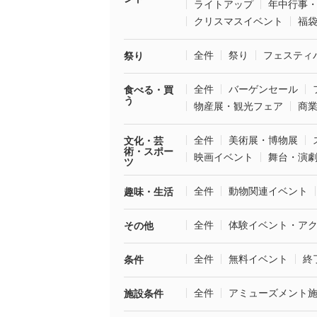
ライトアップ
年中行事
クリスマスイベント
福
全件
祭り
フェスティ
祭り
全件
バーゲンセール
食べる・買
う
物産展・観光フェア
商
全件
美術展・博物展
文化・芸
術・スポー
映画イベント
舞台・演
ツ
全件
動物関連イベント
趣味・生活
全件
体験イベント・ア
その他
全件
無料イベント
終
条件
全件
アミューズメント
施設条件