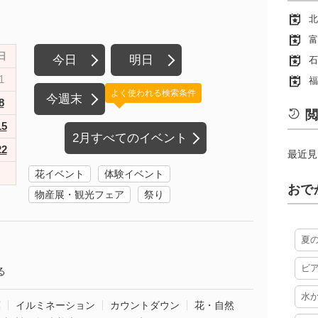
北
富
日
今日
明日
石
1
福
よく使われる検索条件
今週末
8
閲
15
2月すべてのイベント
22
最近見
花イベント
体験イベント
おで
物産展・観光フェア
祭り
夏
ビ
る
水
葉
イルミネーション
カウントダウン
花・自然