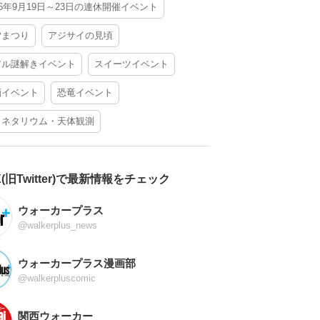
26年9月19日～23日の連休開催イベント
夕まつり
アジサイの見頃
アル謎解きイベント
スイーツイベント
酒イベント
恐竜イベント
ラネタリウム・天体観測
X(旧Twitter)で最新情報をチェック
ウォーカープラス
@walkerplus_news
ウォーカープラス漫画部
@walkerpluscomic
関西ウォーカー