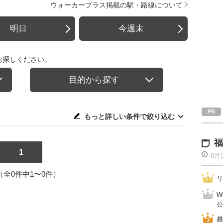
ウォーカープラス掲載の駅・路線について
明日
今週末
お探しください。
目的から探す
もっと詳しい条件で絞り込む
福
1
8月
1（全0件中1〜0件）
リ
W
公
越