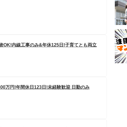
験OK!内線工事のみ&年休125日!子育てとも両立
0万円!年間休日123日!未経験歓迎 日勤のみ