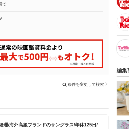
婦で
ぶ
編集
条件を変更して検索
経理/海外高級ブランドのサングラス/年休125日/