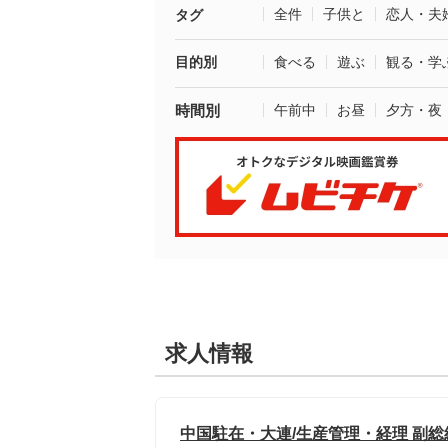
全件
子供と
恋人・夫
タグ
目的別
食べる
遊ぶ
観る・学
時間別
午前中
お昼
夕方・夜
求人情報
中国駐在・大連/生産管理・経理 副総