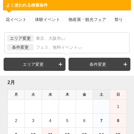
よく使われる検索条件
花イベント
体験イベント
物産展・観光フェア
祭り
エリア変更
東京、大阪市
など
条件変更
フェス、無料イベント
など
エリア変更
条件変更
2月
月
火
水
木
金
土
日
1
2
3
4
5
6
7
8