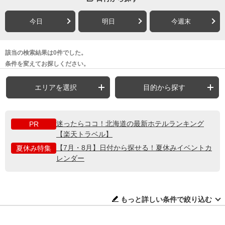
今日
明日
今週末
該当の検索結果は0件でした。
条件を変えてお探しください。
エリアを選択
目的から探す
迷ったらココ！北海道の最新ホテルランキング
PR
【楽天トラベル】
【7月・8月】日付から探せる！夏休みイベントカ
夏休み特集
レンダー
もっと詳しい条件で絞り込む