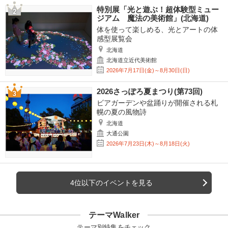
特別展「光と遊ぶ！超体験型ミュー
ジアム 魔法の美術館」(北海道)
体を使って楽しめる、光とアートの体
感型展覧会
北海道
北海道立近代美術館
2026年7月17日(金)～8月30日(日)
2026さっぽろ夏まつり(第73回)
ビアガーデンや盆踊りが開催される札
幌の夏の風物詩
北海道
大通公園
2026年7月23日(木)～8月18日(火)
4位以下のイベントを見る
テーマWalker
テーマ別特集をチェック