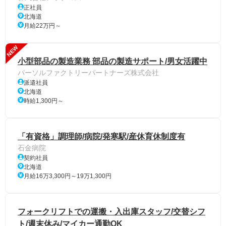
正社員
北海道
月給22万円～
NEW
小型部品の製造業務 部品の製造サポート/男女活躍中
パーソルファクトリーパートナーズ株式会社
派遣社員
北海道
時給1,300円～
「有資格」調理師/病院/発寒駅/産休育休制度有
石金病院
契約社員
北海道
月給16万3,300円～19万1,300円
フォークリフトでの運搬・入出庫スタッフ/交替シフ
ト/週末休み/マイカー通勤OK