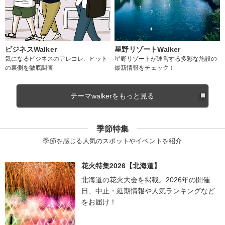
ビジネスWalker
星野リゾートWalker
気になるビジネスのアレコレ、ヒット
星野リゾートが運営する多彩な施設の
の裏側を徹底調査
最新情報をチェック！
テーマwalkerをもっと見る
季節特集
季節を感じる人気のスポットやイベントを紹介
花火特集2026【北海道】
北海道の花火大会を掲載。2026年の開催
日、中止・延期情報や人気ランキングなど
をお届け！