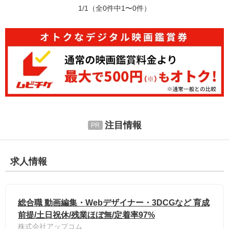
1/1
（全0件中1〜0件）
注目情報
求人情報
総合職 動画編集・Webデザイナー・3DCGなど 育成
前提/土日祝休/残業ほぼ無/定着率97%
株式会社アップコム