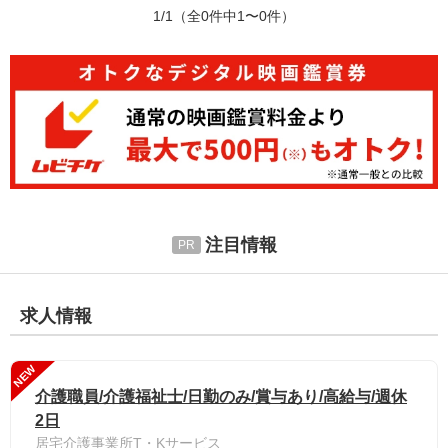
1/1
（全0件中1〜0件）
注目情報
求人情報
NEW
介護職員/介護福祉士/日勤のみ/賞与あり/高給与/週休
2日
居宅介護事業所T・Kサービス