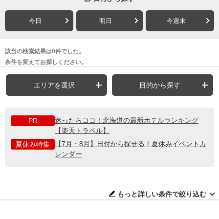
今日
明日
今週末
該当の検索結果は0件でした。
条件を変えてお探しください。
エリアを選択
目的から探す
迷ったらココ！北海道の最新ホテルランキング
PR
【楽天トラベル】
【7月・8月】日付から探せる！夏休みイベントカ
夏休み特集
レンダー
もっと詳しい条件で絞り込む