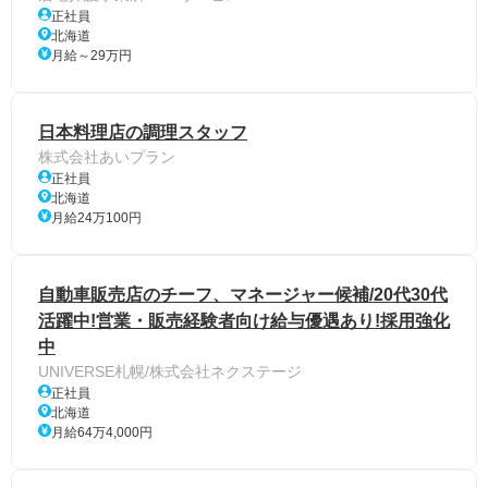
正社員
北海道
月給～29万円
日本料理店の調理スタッフ
株式会社あいプラン
正社員
北海道
月給24万100円
自動車販売店のチーフ、マネージャー候補/20代30代
活躍中!営業・販売経験者向け給与優遇あり!採用強化
中
UNIVERSE札幌/株式会社ネクステージ
正社員
北海道
月給64万4,000円