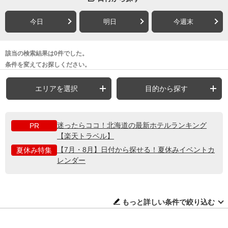
今日
明日
今週末
該当の検索結果は0件でした。
条件を変えてお探しください。
エリアを選択
目的から探す
迷ったらココ！北海道の最新ホテルランキング
PR
【楽天トラベル】
【7月・8月】日付から探せる！夏休みイベントカ
夏休み特集
レンダー
もっと詳しい条件で絞り込む