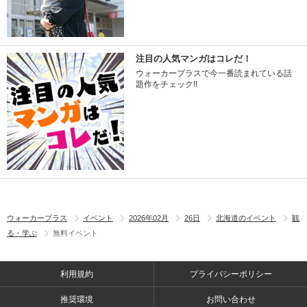
注目の人気マンガはコレだ！
ウォーカープラスで今一番読まれている話
題作をチェック!!
ウォーカープラス
イベント
2026年02月
26日
北海道のイベント
観
る・学ぶ
無料イベント
利用規約
プライバシーポリシー
推奨環境
お問い合わせ