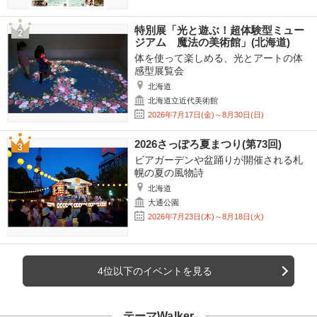
特別展「光と遊ぶ！超体験型ミュー
ジアム 魔法の美術館」(北海道)
体を使って楽しめる、光とアートの体
感型展覧会
北海道
北海道立近代美術館
2026年7月17日(金)～8月30日(日)
2026さっぽろ夏まつり(第73回)
ビアガーデンや盆踊りが開催される札
幌の夏の風物詩
北海道
大通公園
2026年7月23日(木)～8月18日(火)
4位以下のイベントを見る
テーマWalker