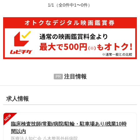
1/1
（全0件中1〜0件）
注目情報
求人情報
NEW
臨床検査技師/常勤/病院/駐輪・駐車場あり/残業10時
間以内
医療法人知仁会 八木整形外科病院