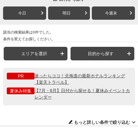
今日
明日
今週末
該当の検索結果は0件でした。
条件を変えてお探しください。
エリアを選択
目的から探す
迷ったらココ！北海道の最新ホテルランキング
PR
【楽天トラベル】
【7月・8月】日付から探せる！夏休みイベントカ
夏休み特集
レンダー
もっと詳しい条件で絞り込む