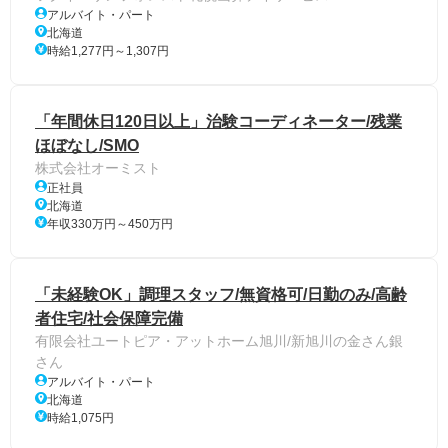
アルバイト・パート
北海道
時給1,277円～1,307円
「年間休日120日以上」治験コーディネーター/残業
ほぼなし/SMO
株式会社オーミスト
正社員
北海道
年収330万円～450万円
「未経験OK」調理スタッフ/無資格可/日勤のみ/高齢
者住宅/社会保障完備
有限会社ユートピア・アットホーム旭川/新旭川の金さん銀
さん
アルバイト・パート
北海道
時給1,075円