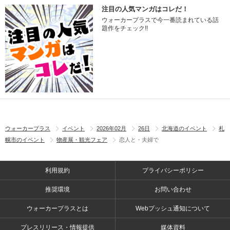
注目の人気マンガはコレだ！
ウォーカープラスで今一番読まれている話
題作をチェック!!
ウォーカープラス
イベント
2026年02月
26日
北海道のイベント
札
幌市のイベント
物産展・観光フェア
恋人と・夫婦で
利用規約
プライバシーポリシー
推奨環境
お問い合わせ
ウォーカープラスとは
Webプッシュ通知について
プレスリリース・情報提供
媒体資料