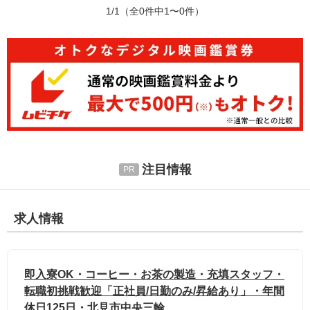
1/1
（全0件中1〜0件）
注目情報
求人情報
即入寮OK・コーヒー・お茶の製造・充填スタッフ・
転職初挑戦歓迎「正社員/日勤のみ/昇給あり」・年間
休日125日・北見市中央三輪