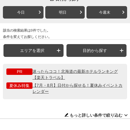
今日
明日
今週末
該当の検索結果は0件でした。
条件を変えてお探しください。
エリアを選択
目的から探す
迷ったらココ！北海道の最新ホテルランキング
PR
【楽天トラベル】
【7月・8月】日付から探せる！夏休みイベントカ
夏休み特集
レンダー
もっと詳しい条件で絞り込む