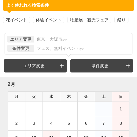
よく使われる検索条件
花イベント
体験イベント
物産展・観光フェア
祭り
エリア変更
東京、大阪市
など
条件変更
フェス、無料イベント
など
エリア変更
条件変更
2月
月
火
水
木
金
土
日
1
2
3
4
5
6
7
8