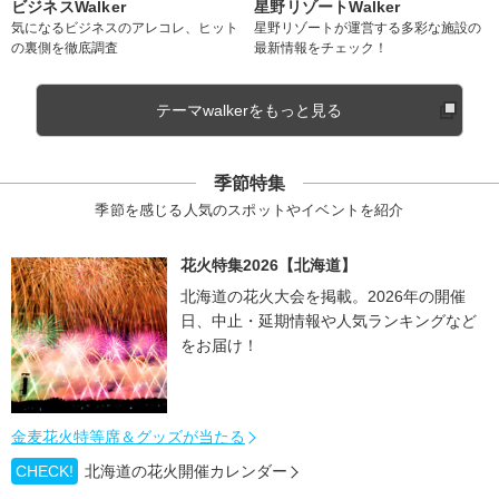
ビジネスWalker
星野リゾートWalker
気になるビジネスのアレコレ、ヒット
星野リゾートが運営する多彩な施設の
の裏側を徹底調査
最新情報をチェック！
テーマwalkerをもっと見る
季節特集
季節を感じる人気のスポットやイベントを紹介
花火特集2026【北海道】
北海道の花火大会を掲載。2026年の開催
日、中止・延期情報や人気ランキングなど
をお届け！
金麦花火特等席＆グッズが当たる
CHECK!
北海道の花火開催カレンダー