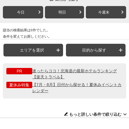
今日
明日
今週末
該当の検索結果は0件でした。
条件を変えてお探しください。
エリアを選択
目的から探す
迷ったらココ！北海道の最新ホテルランキング
PR
【楽天トラベル】
【7月・8月】日付から探せる！夏休みイベントカ
夏休み特集
レンダー
もっと詳しい条件で絞り込む