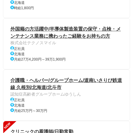
北海道
時給1,800円
外国籍の方活躍中/半導体製造装置の保守・点検・メ
ンテナンス業務に携わったご経験をお持ちの方
株式会社テクノスマイル
正社員
北海道
月給27万4,200円～39万1,900円
介護職・ヘルパー/グループホーム/道南いさりび鉄道
線 久根別/北海道/北斗市
認知症高齢者グループホームゆうしん
正社員
北海道
月給25万円～30万円
NEW
クリニックの看護師/日勤常勤