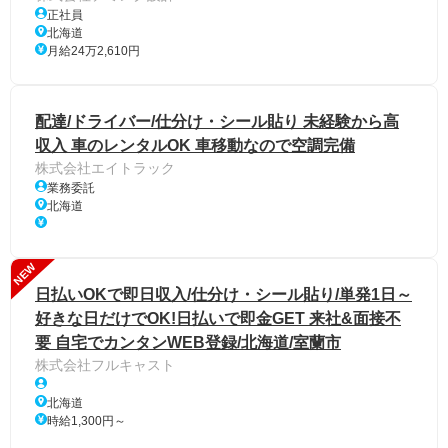
正社員
北海道
月給24万2,610円
配達/ドライバー/仕分け・シール貼り 未経験から高
収入 車のレンタルOK 車移動なので空調完備
株式会社エイトラック
業務委託
北海道
NEW
日払いOKで即日収入/仕分け・シール貼り/単発1日～
好きな日だけでOK!日払いで即金GET 来社&面接不
要 自宅でカンタンWEB登録/北海道/室蘭市
株式会社フルキャスト
北海道
時給1,300円～