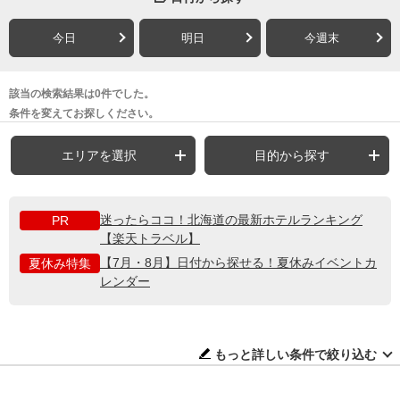
今日
明日
今週末
該当の検索結果は0件でした。
条件を変えてお探しください。
エリアを選択
目的から探す
迷ったらココ！北海道の最新ホテルランキング
PR
【楽天トラベル】
【7月・8月】日付から探せる！夏休みイベントカ
夏休み特集
レンダー
もっと詳しい条件で絞り込む