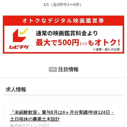
1/1
（全0件中1〜0件）
注目情報
求人情報
「未経験歓迎」賞与8月は4ヶ月分実績/年休124日・
土日祝休の農業土木設計
株式会社デミング設計