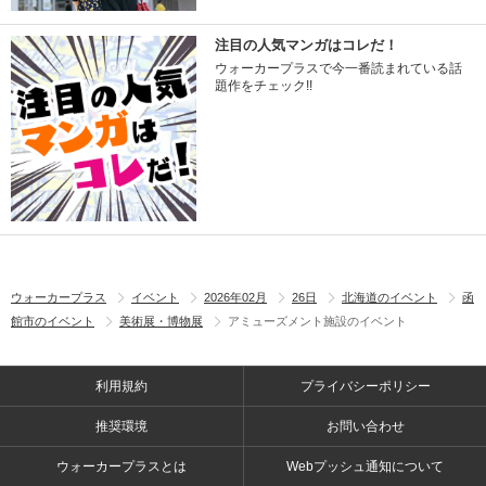
注目の人気マンガはコレだ！
ウォーカープラスで今一番読まれている話
題作をチェック!!
ウォーカープラス
イベント
2026年02月
26日
北海道のイベント
函
館市のイベント
美術展・博物展
アミューズメント施設のイベント
利用規約
プライバシーポリシー
推奨環境
お問い合わせ
ウォーカープラスとは
Webプッシュ通知について