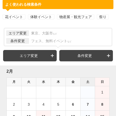
よく使われる検索条件
花イベント
体験イベント
物産展・観光フェア
祭り
エリア変更
東京、大阪市
など
条件変更
フェス、無料イベント
など
エリア変更
条件変更
2月
月
火
水
木
金
土
日
1
2
3
4
5
6
7
8