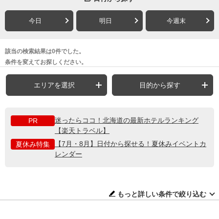
今日
明日
今週末
該当の検索結果は0件でした。
条件を変えてお探しください。
エリアを選択
目的から探す
迷ったらココ！北海道の最新ホテルランキング
PR
【楽天トラベル】
【7月・8月】日付から探せる！夏休みイベントカ
夏休み特集
レンダー
もっと詳しい条件で絞り込む