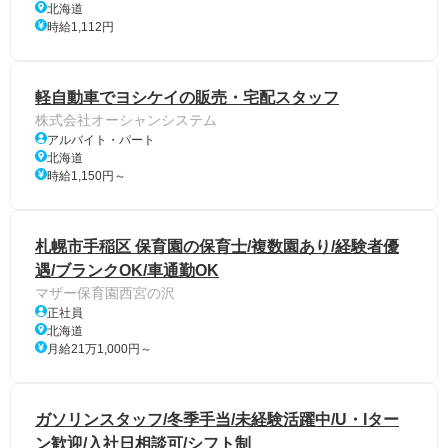
北海道
時給1,112円
軽自動車でヨシケイの販売・宅配スタッフ
株式会社オーシャンシステム
アルバイト・パート
北海道
時給1,150円～
札幌市手稲区 保育園の保育士/複数園あり/経験者優
遇/ブランクOK/車通勤OK
マザー保育園西宮の沢
正社員
北海道
月給21万1,000円～
ガソリンスタッフ/冬季手当/未経験活躍中/U・Iター
ン歓迎/入社日相談可/シフト制