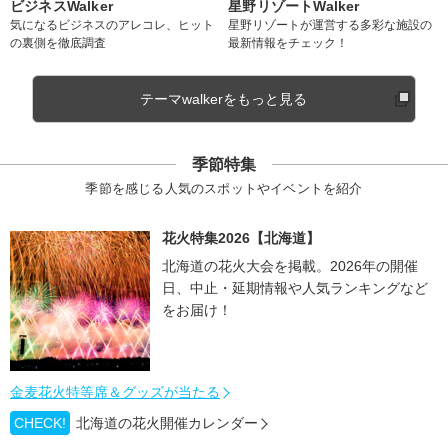
ビジネスWalker
星野リゾートWalker
気になるビジネスのアレコレ、ヒット
星野リゾートが運営する多彩な施設の
の裏側を徹底調査
最新情報をチェック！
テーマwalkerをもっと見る
季節特集
季節を感じる人気のスポットやイベントを紹介
花火特集2026【北海道】
北海道の花火大会を掲載。2026年の開催
日、中止・延期情報や人気ランキングなど
をお届け！
金麦花火特等席＆グッズが当たる
CHECK!
北海道の花火開催カレンダー