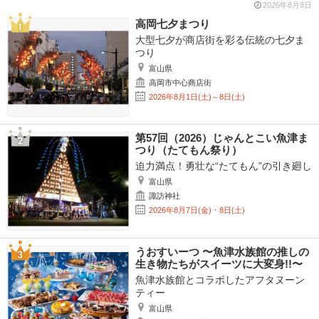
2026年8月8日
高岡七夕まつり
大型七夕が商店街を彩る伝統の七夕ま
つり
富山県
高岡市中心商店街
2026年8月1日(土)～8日(土)
第57回（2026）じゃんとこい魚津ま
つり（たてもん祭り）
迫力満点！勇壮な“たてもん”の引き廻し
富山県
諏訪神社
2026年8月7日(金)・8日(土)
うおすいーつ 〜魚津水族館の推しの
生き物たちがスイーツに大変身!!〜
魚津水族館とコラボしたアフタヌーン
ティー
富山県