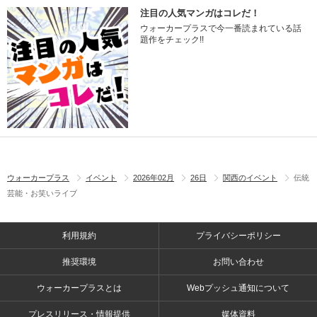
注目の人気マンガはコレだ！
ウォーカープラスで今一番読まれている話
題作をチェック!!
ウォーカープラス
イベント
2026年02月
26日
関西のイベント
伝統
芸能・お笑いライブ
利用規約
プライバシーポリシー
推奨環境
お問い合わせ
ウォーカープラスとは
Webプッシュ通知について
プレスリリース・情報提供
媒体資料