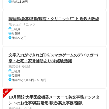
時給1,116円
調理師/急募/常勤/病院・クリニック/二上 近鉄大阪線
旭ヶ丘クリニック
正社員
奈良県
月給27万円
文字入力ができればOK/スマホゲームのデバッガー/
寮・社宅・家賃補助あり/未経験活躍
株式会社GUM
正社員
兵庫県
月給29万5,000円～50万円
NEW
10月開始/大手医療機器メーカーで英文事務アシスタ
ントのお仕事/英語活用/駅近/英文事務/翻訳
株式会社パソナ