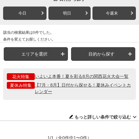
今日
明日
今週末
該当の検索結果は0件でした。
条件を変えてお探しください。
エリアを選択
目的から探す
いよいよ本番！夏を彩る8月の関西花火大会一覧
花火特集
【7月・8月】日付から探せる！夏休みイベントカ
夏休み特集
レンダー
もっと詳しい条件で絞り込む
1/1
（全0件中1〜0件）