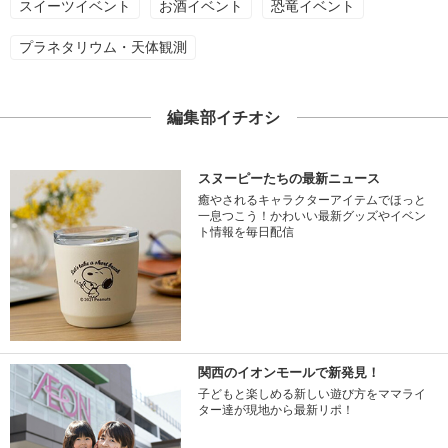
スイーツイベント
お酒イベント
恐竜イベント
プラネタリウム・天体観測
編集部イチオシ
スヌーピーたちの最新ニュース
癒やされるキャラクターアイテムでほっと
一息つこう！かわいい最新グッズやイベン
ト情報を毎日配信
関西のイオンモールで新発見！
子どもと楽しめる新しい遊び方をママライ
ター達が現地から最新リポ！