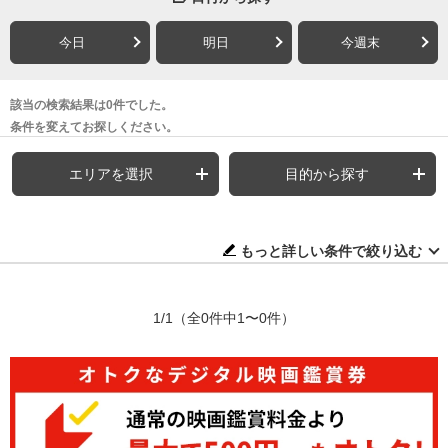
今日
明日
今週末
該当の検索結果は0件でした。
条件を変えてお探しください。
エリアを選択
目的から探す
もっと詳しい条件で絞り込む
1/1
（全0件中1〜0件）