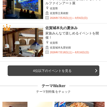
ルファインアート展
佐賀県
佐賀県立美術館
2026年7月25日(土)～9月6日(日)
佐賀城本丸の夏休み
家族みんなで楽しめるイベントを開
催！
佐賀県
佐賀城本丸歴史館
2026年7月18日(土)～8月16日(日)
4位以下のイベントを見る
テーマWalker
テーマ別特集をチェック