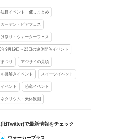
の注目イベント・催しまとめ
アガーデン・ビアフェス
かけ祭り・ウォーターフェス
26年9月19日～23日の連休開催イベント
夕まつり
アジサイの見頃
アル謎解きイベント
スイーツイベント
酒イベント
恐竜イベント
ラネタリウム・天体観測
X(旧Twitter)で最新情報をチェック
ウォーカープラス