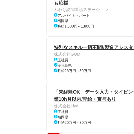
も応援
ふわり訪問看護ステーション
アルバイト・パート
福岡県
時給1,500円～1,800円
特別なスキル一切不問!/製造アシスタ
株式会社GUM
正社員
鹿児島県
月給28万円～50万円
「未経験OK」データ入力・タイピング業
業10h月以内/昇給・賞与あり
株式会社Liyd
正社員
福岡県
月給20万円～30万円