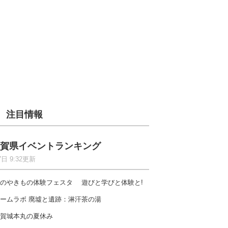
注目情報
賀県イベントランキング
7日 9:32更新
のやきもの体験フェスタ 遊びと学びと体験と!
ームラボ 廃墟と遺跡：淋汗茶の湯
賀城本丸の夏休み