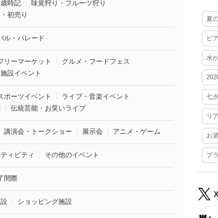
・歳時記
味覚狩り・フルーツ狩り
袋・初売り
夏
バル・パレード
ビ
水
フリーマーケット
グルメ・フードフェス
業施設イベント
20
スポーツイベント
ライブ・音楽イベント
七
劇
伝統芸能・お笑いライブ
リ
講演会・トークショー
展示会
アニメ・ゲーム
お
クティビティ
その他のイベント
プ
了間際
施設
ショッピング施設