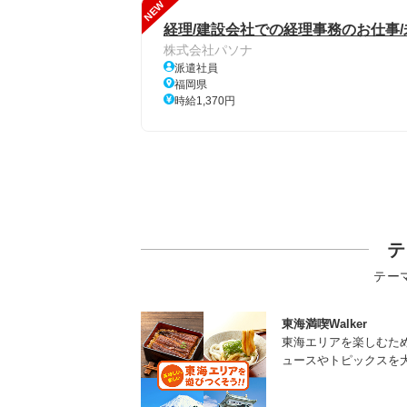
NEW
経理/建設会社での経理事務のお仕事/
株式会社パソナ
派遣社員
福岡県
時給1,370円
テ
テー
東海満喫Walker
東海エリアを楽しむた
ュースやトピックスを