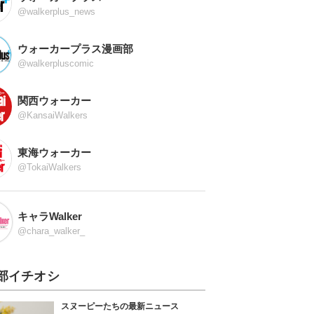
@walkerplus_news
ウォーカープラス漫画部
@walkerpluscomic
関西ウォーカー
@KansaiWalkers
東海ウォーカー
@TokaiWalkers
キャラWalker
@chara_walker_
部イチオシ
スヌーピーたちの最新ニュース