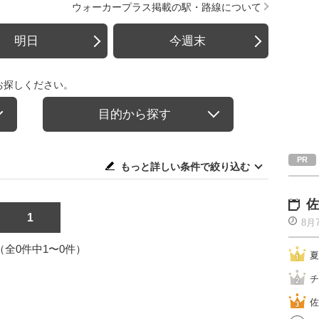
ウォーカープラス掲載の駅・路線について
明日
今週末
お探しください。
目的から探す
もっと詳しい条件で絞り込む
佐
1
8月
1（全0件中1〜0件）
夏
チ
佐