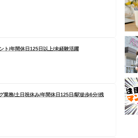
ント/年間休日125日以上/未経験活躍
務/土日祝休み/年間休日125日/駅徒歩6分!残