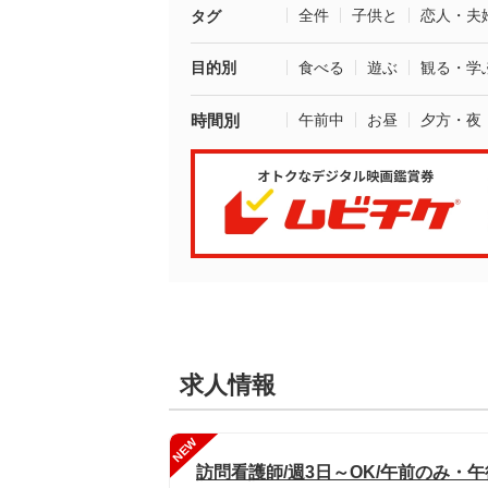
全件
子供と
恋人・夫
タグ
目的別
食べる
遊ぶ
観る・学
時間別
午前中
お昼
夕方・夜
求人情報
NEW
訪問看護師/週3日～OK/午前のみ・