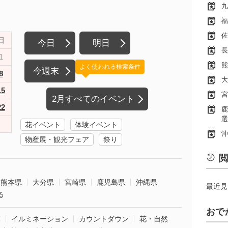
九
福
佐
日
今日
明日
長
1
熊
よく使われる検索条件
今週末
8
大
15
宮
2月すべてのイベント
22
鹿
選
花イベント
体験イベント
沖
物産展・観光フェア
祭り
閲
熊本県
大分県
宮崎県
鹿児島県
沖縄県
最近見
る
おで
葉
イルミネーション
カウントダウン
花・自然