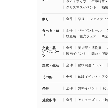
ライトアップ
年中行事
クリスマスイベント
福
全件
祭り
フェスティ
祭り
全件
バーゲンセール
食べる・買
う
物産展・観光フェア
商
全件
美術展・博物展
文化・芸
術・スポー
映画イベント
舞台・演
ツ
全件
動物関連イベント
趣味・生活
全件
体験イベント・ア
その他
全件
無料イベント
終
条件
全件
アミューズメント
施設条件