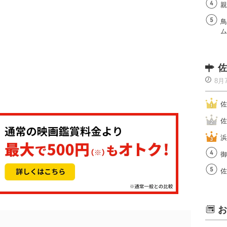
親
鳥
ム
佐
8月
佐
佐
浜
御
佐
お