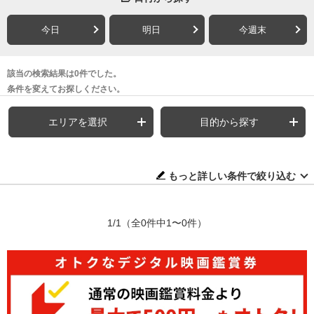
今日
明日
今週末
該当の検索結果は0件でした。
条件を変えてお探しください。
エリアを選択
目的から探す
もっと詳しい条件で絞り込む
1/1
（全0件中1〜0件）