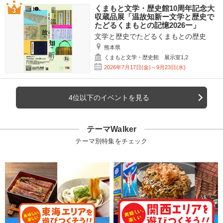
くまもと文学・歴史館10周年記念大
収蔵品展「温故知新ー文学と歴史で
たどるくまもとの記憶2026ー」
文学と歴史でたどるくまもとの歴史
熊本県
くまもと文学・歴史館 展示室1,2
2026年7月17日(金)～9月23日(水)
4位以下のイベントを見る
テーマWalker
テーマ別特集をチェック