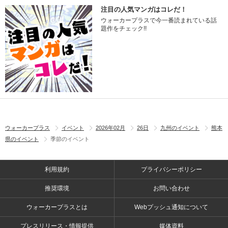
注目の人気マンガはコレだ！
ウォーカープラスで今一番読まれている話
題作をチェック!!
ウォーカープラス
イベント
2026年02月
26日
九州のイベント
熊本
県のイベント
季節のイベント
利用規約
プライバシーポリシー
推奨環境
お問い合わせ
ウォーカープラスとは
Webプッシュ通知について
プレスリリース・情報提供
媒体資料