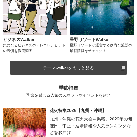
ビジネスWalker
星野リゾートWalker
気になるビジネスのアレコレ、ヒット
星野リゾートが運営する多彩な施設の
の裏側を徹底調査
最新情報をチェック！
テーマwalkerをもっと見る
季節特集
季節を感じる人気のスポットやイベントを紹介
花火特集2026【九州・沖縄】
九州・沖縄の花火大会を掲載。2026年の開
催日、中止・延期情報や人気ランキングな
どをお届け！