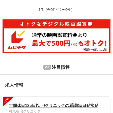
1/1
（全0件中1〜0件）
注目情報
求人情報
NEW
年間休日125日以上/クリニックの看護師/日勤常勤
村尾在宅クリニック