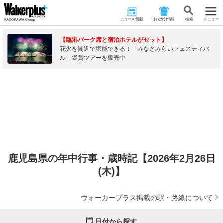
ニュース･連載
おでかけ情報
検 索
メニュー
【臨港パーク席と宿泊ホテルがセット】
花火を間近で堪能できる！「みなとみらいフェスティバ
ル」鑑賞ツアーを販売中
鹿児島県の年中行事・歳時記【2026年2月26日
(木)】
ウォーカープラス掲載の駅・路線について
日付から探す