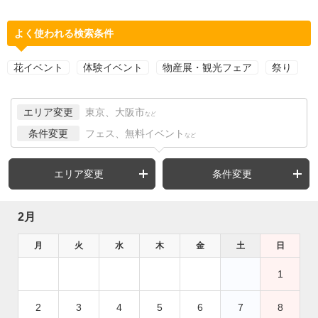
よく使われる検索条件
花イベント
体験イベント
物産展・観光フェア
祭り
エリア変更
東京、大阪市
など
条件変更
フェス、無料イベント
など
エリア変更
条件変更
2月
月
火
水
木
金
土
日
1
2
3
4
5
6
7
8