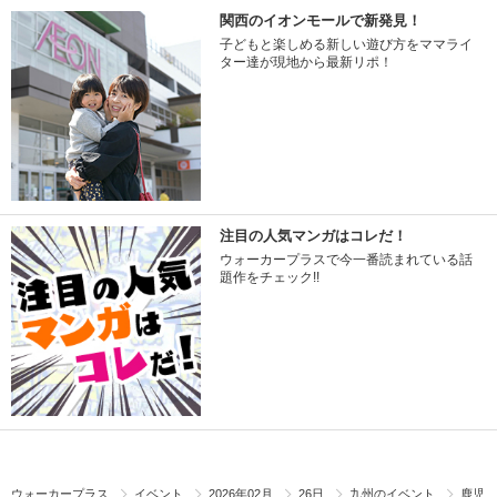
関西のイオンモールで新発見！
子どもと楽しめる新しい遊び方をママライ
ター達が現地から最新リポ！
注目の人気マンガはコレだ！
ウォーカープラスで今一番読まれている話
題作をチェック!!
ウォーカープラス
イベント
2026年02月
26日
九州のイベント
鹿児