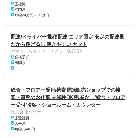
正社員
福岡県
月給24万円～30万円
配達/ドライバー/郵便配達 エリア固定 安定の配達量
だから稼げるし 働きやすい ヤマト
ヤマト・スタッフ・サプライ株式会社
業務委託
福岡県
総合・フロアー受付/携帯電話販売ショップでの接
客・事務のお仕事/未経験OK/残業なし/総合・フロア
ー受付/接客・ショールーム・カウンター
株式会社パソナ
派遣社員
大分県
時給1,440円