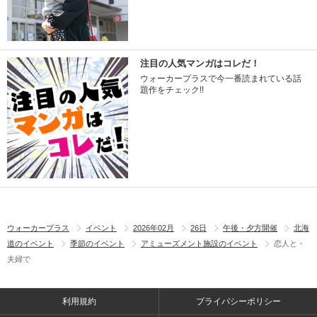
注目の人気マンガはコレだ！
ウォーカープラスで今一番読まれている話
題作をチェック!!
ウォーカープラス
イベント
2026年02月
26日
午後・夕方開催
北海
道のイベント
季節のイベント
アミューズメント施設のイベント
恋人と・
夫婦で
利用規約
プライバシーポリシー