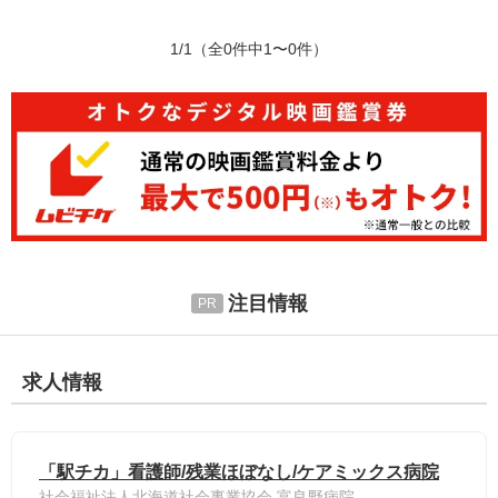
1/1
（全0件中1〜0件）
注目情報
求人情報
「駅チカ」看護師/残業ほぼなし/ケアミックス病院
社会福祉法人北海道社会事業協会 富良野病院