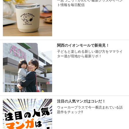
一息つこう！かわいい最新グッズやイベン
ト情報を毎日配信
関西のイオンモールで新発見！
子どもと楽しめる新しい遊び方をママライ
ター達が現地から最新リポ！
注目の人気マンガはコレだ！
ウォーカープラスで今一番読まれている話
題作をチェック!!