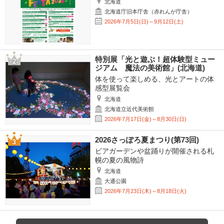
北海道
北海道庁旧本庁舎（赤れんが庁舎）
2026年7月5日(日)～9月12日(土)
特別展「光と遊ぶ！超体験型ミュー
ジアム 魔法の美術館」(北海道)
体を使って楽しめる、光とアートの体
感型展覧会
北海道
北海道立近代美術館
2026年7月17日(金)～8月30日(日)
2026さっぽろ夏まつり(第73回)
ビアガーデンや盆踊りが開催される札
幌の夏の風物詩
北海道
大通公園
2026年7月23日(木)～8月18日(火)