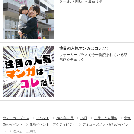
ター達が現地から最新リポ！
注目の人気マンガはコレだ！
ウォーカープラスで今一番読まれている話
題作をチェック!!
ウォーカープラス
イベント
2026年02月
26日
午後・夕方開催
北海
道のイベント
体験イベント・アクティビティ
アミューズメント施設のイベン
ト
恋人と・夫婦で