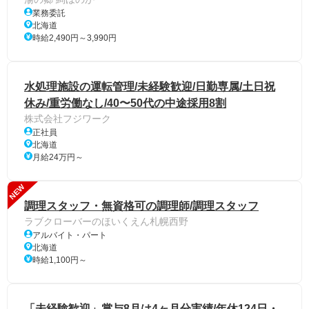
業務委託
北海道
時給2,490円～3,990円
水処理施設の運転管理/未経験歓迎/日勤専属/土日祝
休み/重労働なし/40〜50代の中途採用8割
株式会社フジワーク
正社員
北海道
月給24万円～
NEW
調理スタッフ・無資格可の調理師/調理スタッフ
ラブクローバーのほいくえん札幌西野
アルバイト・パート
北海道
時給1,100円～
「未経験歓迎」賞与8月は4ヶ月分実績/年休124日・