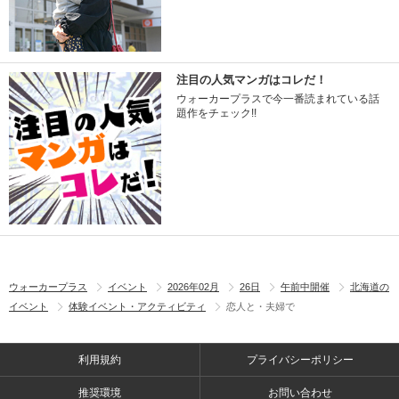
注目の人気マンガはコレだ！
ウォーカープラスで今一番読まれている話
題作をチェック!!
ウォーカープラス
イベント
2026年02月
26日
午前中開催
北海道の
イベント
体験イベント・アクティビティ
恋人と・夫婦で
利用規約
プライバシーポリシー
推奨環境
お問い合わせ