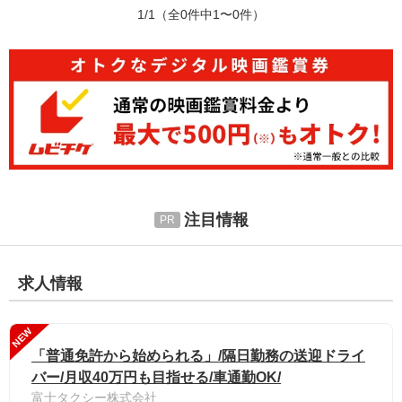
1/1
（全0件中1〜0件）
注目情報
求人情報
NEW
「普通免許から始められる」/隔日勤務の送迎ドライ
バー/月収40万円も目指せる/車通勤OK/
富士タクシー株式会社