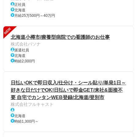
正社員
北海道
月給25万500円～40万円
NEW
北海道小樽市/療養型病院での看護師のお仕事
株式会社パソナ
派遣社員
北海道
時給2,000円
日払いOKで即日収入/仕分け・シール貼り/単発1日～
好きな日だけでOK!日払いで即金GET/来社&面接不
要 自宅でカンタンWEB登録/北海道/登別市
株式会社フルキャスト
北海道
時給1,300円～