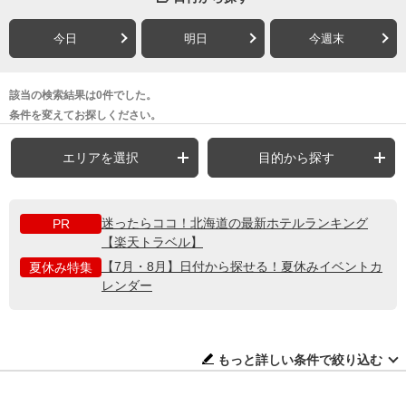
今日
明日
今週末
該当の検索結果は0件でした。
条件を変えてお探しください。
エリアを選択
目的から探す
迷ったらココ！北海道の最新ホテルランキング
PR
【楽天トラベル】
【7月・8月】日付から探せる！夏休みイベントカ
夏休み特集
レンダー
もっと詳しい条件で絞り込む