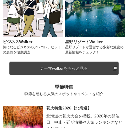
ビジネスWalker
星野リゾートWalker
気になるビジネスのアレコレ、ヒット
星野リゾートが運営する多彩な施設の
の裏側を徹底調査
最新情報をチェック！
テーマwalkerをもっと見る
季節特集
季節を感じる人気のスポットやイベントを紹介
花火特集2026【北海道】
北海道の花火大会を掲載。2026年の開催
日、中止・延期情報や人気ランキングなど