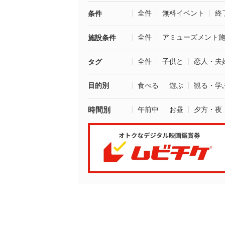
全件
無料イベント
終
条件
全件
アミューズメント
施設条件
全件
子供と
恋人・夫
タグ
目的別
食べる
遊ぶ
観る・学
時間別
午前中
お昼
夕方・夜