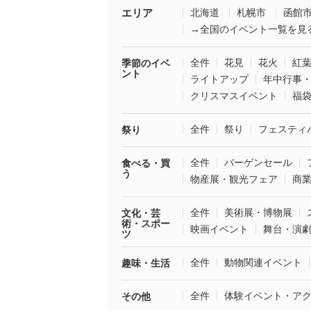
エリア
北海道
札幌市
函館
→全国のイベント一覧を見
全件
花見
花火
紅
季節のイベ
ント
ライトアップ
年中行事
クリスマスイベント
福
全件
祭り
フェスティ
祭り
全件
バーゲンセール
食べる・買
う
物産展・観光フェア
商
全件
美術展・博物展
文化・芸
術・スポー
映画イベント
舞台・演
ツ
全件
動物関連イベント
趣味・生活
全件
体験イベント・ア
その他