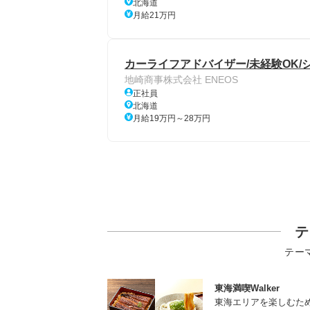
北海道
月給21万円
カーライフアドバイザー/未経験OK/シ
地崎商事株式会社 ENEOS
正社員
北海道
月給19万円～28万円
テ
テー
東海満喫Walker
東海エリアを楽しむた