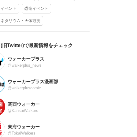
酒イベント
恐竜イベント
ラネタリウム・天体観測
X(旧Twitter)で最新情報をチェック
ウォーカープラス
@walkerplus_news
ウォーカープラス漫画部
@walkerpluscomic
関西ウォーカー
@KansaiWalkers
東海ウォーカー
@TokaiWalkers