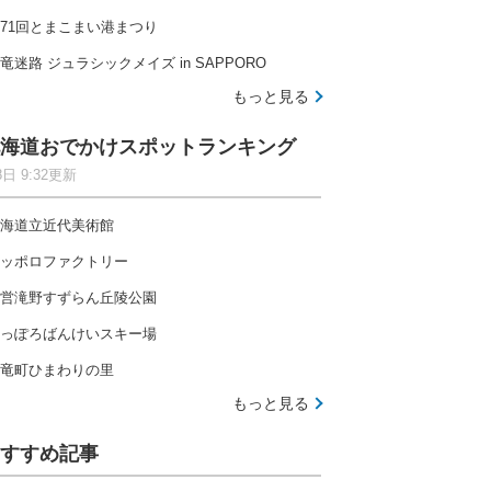
71回とまこまい港まつり
竜迷路 ジュラシックメイズ in SAPPORO
もっと見る
海道おでかけスポットランキング
8日 9:32更新
海道立近代美術館
ッポロファクトリー
営滝野すずらん丘陵公園
っぽろばんけいスキー場
竜町ひまわりの里
もっと見る
すすめ記事