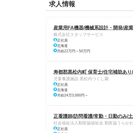
求人情報
産業用FA機器/機械系設計・開発/産業用
株式会社スタッフサービス
正社員
北海道
月給22万円～50万円
寿都郡黒松内町 保育士/住宅補助あり
児童養護施設 黒松内つくし園
正社員
北海道
月給24万3,000円～
正看護師/訪問看護/常勤・日勤のみ/
社会福祉法人勤医協福祉会 勤医協うらかわ
正社員