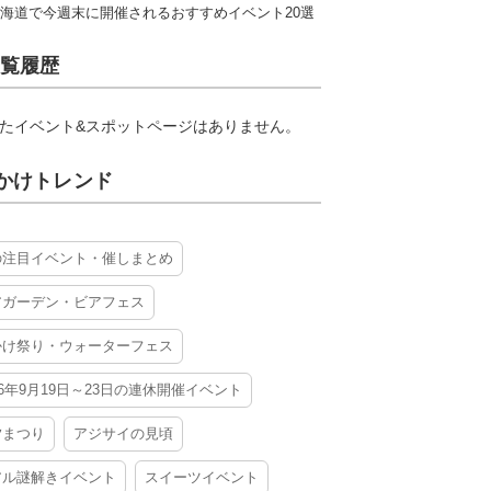
海道で今週末に開催されるおすすめイベント20選
覧履歴
たイベント&スポットページはありません。
かけトレンド
の注目イベント・催しまとめ
アガーデン・ビアフェス
かけ祭り・ウォーターフェス
26年9月19日～23日の連休開催イベント
夕まつり
アジサイの見頃
アル謎解きイベント
スイーツイベント