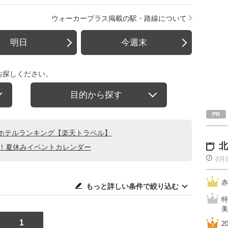
ウォーカープラス掲載の駅・路線について
明日
今週末
お探しください。
目的から探す
ホテルランキング【楽天トラベル】
北
る！夏休みイベントカレンダー
8月
赤
もっと詳しい条件で絞り込む
特
美
1
2