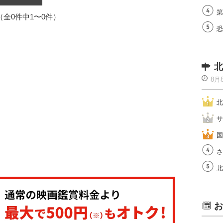
第
1（全0件中1〜0件）
恐
北
8月
北
サ
国
さ
北
お