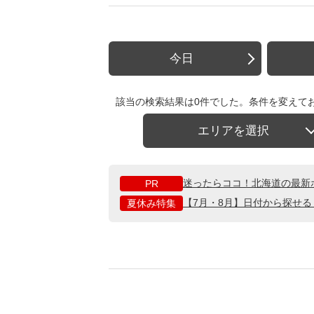
今日
該当の検索結果は0件でした。条件を変えて
エリアを選択
迷ったらココ！北海道の最新
PR
【7月・8月】日付から探せ
夏休み特集