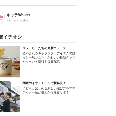
キャラWalker
@chara_walker_
部イチオシ
スヌーピーたちの最新ニュース
癒やされるキャラクターアイテムでほ
っと一息つこう！かわいい最新グッズ
やイベント情報を毎日配信
関西のイオンモールで新発見！
子どもと楽しめる新しい遊び方をママ
ライター達が現地から最新リポ！