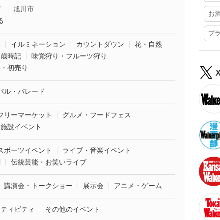
市
旭川市
お
る
プ
葉
イルミネーション
カウントダウン
花・自然
・歳時記
味覚狩り・フルーツ狩り
袋・初売り
バル・パレード
フリーマーケット
グルメ・フードフェス
業施設イベント
スポーツイベント
ライブ・音楽イベント
劇
伝統芸能・お笑いライブ
講演会・トークショー
展示会
アニメ・ゲーム
クティビティ
その他のイベント