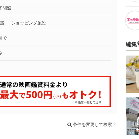
了間際
施設
ショッピング施設
婦で
編集
ぶ
条件を変更して検索