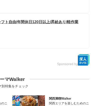
フト自由/年間休日120日以上/昇給あり/軽作業
Sponsored by
ーマWalker
マ別特集をチェック
関西満喫Walker
めのニ
関西エリアを楽しむためのニ