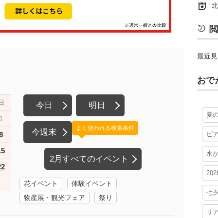
北
閲
最近見
おで
日
今日
明日
夏
1
よく使われる検索条件
今週末
8
ビ
15
水
2月すべてのイベント
22
20
花イベント
体験イベント
七
物産展・観光フェア
祭り
リ