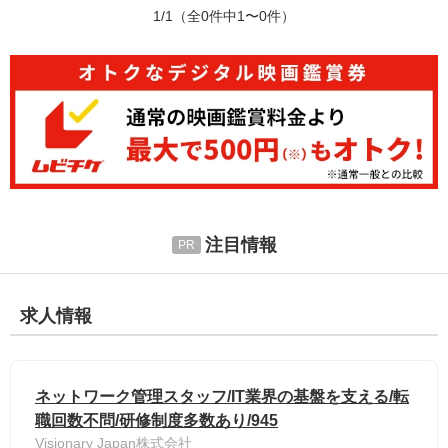
1/1
（全0件中1〜0件）
注目情報
求人情報
ネットワーク管理スタッフ/IT業界の基盤を支える/転
職回数不問/研修制度多数あり/945
Visionary Japan株式会社