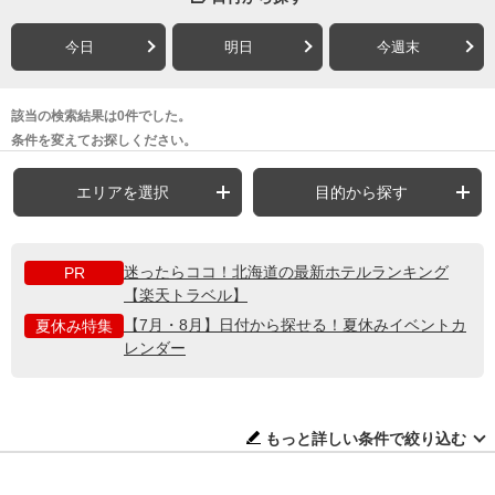
今日
明日
今週末
該当の検索結果は0件でした。
条件を変えてお探しください。
エリアを選択
目的から探す
迷ったらココ！北海道の最新ホテルランキング
PR
【楽天トラベル】
【7月・8月】日付から探せる！夏休みイベントカ
夏休み特集
レンダー
もっと詳しい条件で絞り込む