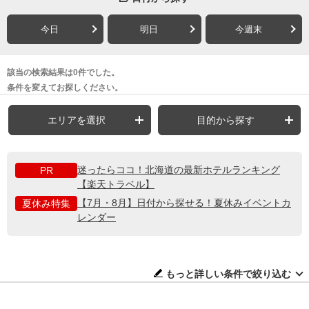
今日
明日
今週末
該当の検索結果は0件でした。
条件を変えてお探しください。
エリアを選択
目的から探す
迷ったらココ！北海道の最新ホテルランキング
PR
【楽天トラベル】
【7月・8月】日付から探せる！夏休みイベントカ
夏休み特集
レンダー
もっと詳しい条件で絞り込む