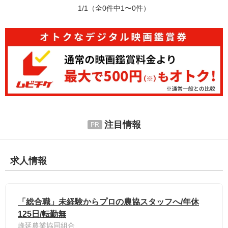
1/1
（全0件中1〜0件）
注目情報
求人情報
「総合職」未経験からプロの農協スタッフへ/年休
125日/転勤無
峰延農業協同組合