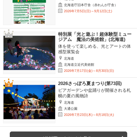
北海道庁旧本庁舎（赤れんが庁舎）
2026年7月5日(日)～9月12日(土)
特別展「光と遊ぶ！超体験型ミュー
ジアム 魔法の美術館」(北海道)
体を使って楽しめる、光とアートの体
感型展覧会
北海道
北海道立近代美術館
2026年7月17日(金)～8月30日(日)
2026さっぽろ夏まつり(第73回)
ビアガーデンや盆踊りが開催される札
幌の夏の風物詩
北海道
大通公園
2026年7月23日(木)～8月18日(火)