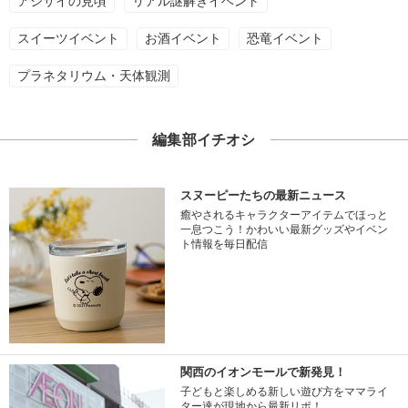
アジサイの見頃
リアル謎解きイベント
スイーツイベント
お酒イベント
恐竜イベント
プラネタリウム・天体観測
編集部イチオシ
スヌーピーたちの最新ニュース
癒やされるキャラクターアイテムでほっと
一息つこう！かわいい最新グッズやイベン
ト情報を毎日配信
関西のイオンモールで新発見！
子どもと楽しめる新しい遊び方をママライ
ター達が現地から最新リポ！