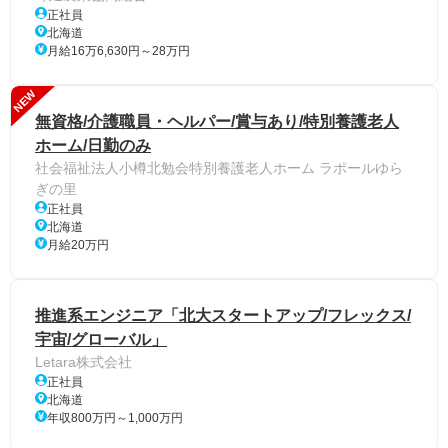
正社員
北海道
月給16万6,630円～28万円
NEW
無資格/介護職員・ヘルパー/賞与あり/特別養護老人
ホーム/日勤のみ
社会福祉法人小樽北勉会特別養護老人ホーム ラポールゆら
ぎの里
正社員
北海道
月給20万円
推進系エンジニア「北大スタートアップ/フレックス/
宇宙/グローバル」
Letara株式会社
正社員
北海道
年収800万円～1,000万円