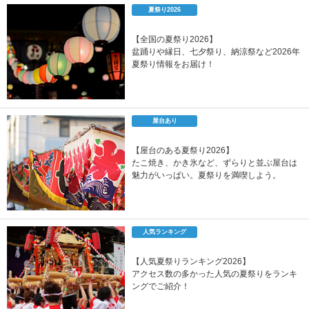
夏祭り2026
【全国の夏祭り2026】
盆踊りや縁日、七夕祭り、納涼祭など2026年
夏祭り情報をお届け！
屋台あり
【屋台のある夏祭り2026】
たこ焼き、かき氷など、ずらりと並ぶ屋台は
魅力がいっぱい。夏祭りを満喫しよう。
人気ランキング
【人気夏祭りランキング2026】
アクセス数の多かった人気の夏祭りをランキ
ングでご紹介！