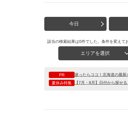
今日
該当の検索結果は0件でした。条件を変えて
エリアを選択
迷ったらココ！北海道の最新
PR
【7月・8月】日付から探せ
夏休み特集