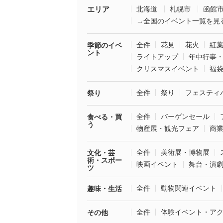
エリア
北海道
札幌市
函館
→全国のイベント一覧を見
全件
花見
花火
紅
季節のイベ
ント
ライトアップ
年中行事
クリスマスイベント
福
全件
祭り
フェスティ
祭り
全件
バーゲンセール
食べる・買
う
物産展・観光フェア
商
全件
美術展・博物展
文化・芸
術・スポー
映画イベント
舞台・演
ツ
全件
動物関連イベント
趣味・生活
全件
体験イベント・ア
その他