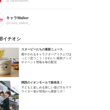
@TokaiWalkers
キャラWalker
@chara_walker_
部イチオシ
スヌーピーたちの最新ニュース
癒やされるキャラクターアイテムでほ
っと一息つこう！かわいい最新グッズ
やイベント情報を毎日配信
関西のイオンモールで新発見！
子どもと楽しめる新しい遊び方をママ
ライター達が現地から最新リポ！