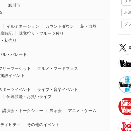
リ
市
旭川市
る
お
プ
葉
イルミネーション
カウントダウン
花・自然
・歳時記
味覚狩り・フルーツ狩り
袋・初売り
バル・パレード
フリーマーケット
グルメ・フードフェス
業施設イベント
スポーツイベント
ライブ・音楽イベント
劇
伝統芸能・お笑いライブ
講演会・トークショー
展示会
アニメ・ゲーム
クティビティ
その他のイベント