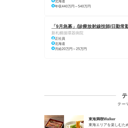
北海道
年収440万円～540万円
「9月急募」/診療放射線技師/日勤常勤
新札幌循環器病院
正社員
北海道
月給20万円～25万円
テ
テー
東海満喫Walker
東海エリアを楽しむた