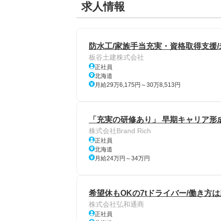
求人情報
防水工/家族手当充実・資格取得支援
板谷土建株式会社
正社員
北海道
月給29万6,175円～30万8,513円
「充実の研修あり」 早期キャリア形
株式会社Brand Rich
正社員
北海道
月給24万円～34万円
希望休もOKの7tドライバー/働き方
株式会社弘和通商
正社員