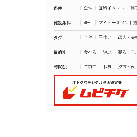
全件
無料イベント
終
条件
全件
アミューズメント
施設条件
全件
子供と
恋人・夫
タグ
目的別
食べる
遊ぶ
観る・学
時間別
午前中
お昼
夕方・夜