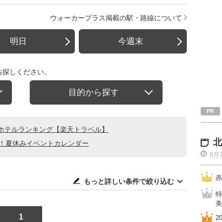
ウォーカープラス掲載の駅・路線について
明日
今週末
お探しください。
目的から探す
ホテルランキング【楽天トラベル】
北
る！夏休みイベントカレンダー
8月
赤
もっと詳しい条件で絞り込む
特
美
1
2