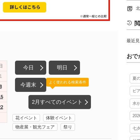
北
閲
最近見
おで
日
今日
明日
1
夏
よく使われる検索条件
今週末
8
ビ
15
2月すべてのイベント
水
22
20
花イベント
体験イベント
物産展・観光フェア
祭り
七