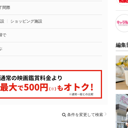
了間際
施設
ショッピング施設
婦で
編集
ぶ
条件を変更して検索