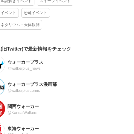
アル謎解きイベント
スイーツイベント
酒イベント
恐竜イベント
ラネタリウム・天体観測
X(旧Twitter)で最新情報をチェック
ウォーカープラス
@walkerplus_news
ウォーカープラス漫画部
@walkerpluscomic
関西ウォーカー
@KansaiWalkers
東海ウォーカー