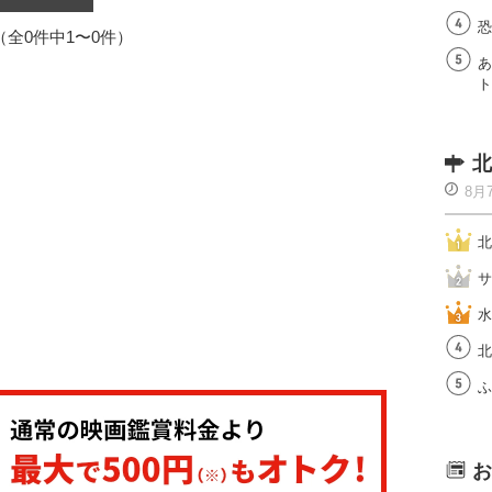
恐
1（全0件中1〜0件）
あ
ト
北
8月
北
サ
水
北
ふ
お