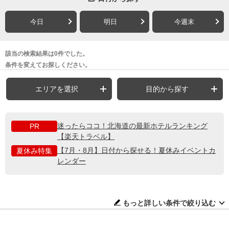
今日
明日
今週末
該当の検索結果は0件でした。
条件を変えてお探しください。
エリアを選択
目的から探す
迷ったらココ！北海道の最新ホテルランキング
PR
【楽天トラベル】
【7月・8月】日付から探せる！夏休みイベントカ
夏休み特集
レンダー
もっと詳しい条件で絞り込む