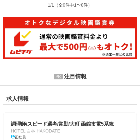
1/1
（全0件中1〜0件）
注目情報
求人情報
調理師/スピード選考/常勤/大町 函館市電5系統
HOTEL 白林 HAKODATE
正社員