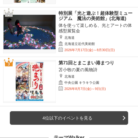
特別展「光と遊ぶ！超体験型ミュー
ジアム 魔法の美術館」(北海道)
体を使って楽しめる、光とアートの体
感型展覧会
北海道
北海道立近代美術館
2026年7月17日(金)～8月30日(日)
第71回とまこまい港まつり
苫小牧の夏の風物詩
北海道
中央公園 キラキラ公園
2026年8月7日(金)～9日(日)
4位以下のイベントを見る
テーマWalker