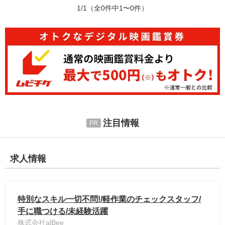
1/1
（全0件中1〜0件）
注目情報
求人情報
特別なスキル一切不問!/軽作業のチェックスタッフ/
手に職つける/未経験活躍
株式会社alBee