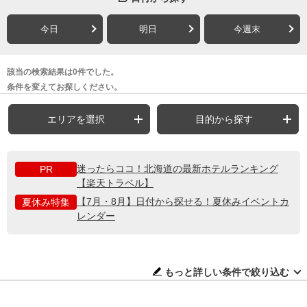
今日
明日
今週末
該当の検索結果は0件でした。
条件を変えてお探しください。
エリアを選択
目的から探す
迷ったらココ！北海道の最新ホテルランキング
PR
【楽天トラベル】
【7月・8月】日付から探せる！夏休みイベントカ
夏休み特集
レンダー
もっと詳しい条件で絞り込む