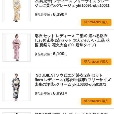
衣/兵児帯) レディース フリーサイズ グレー
ジュに黄色×グレージュ ykt10091-obs10011
6,390
新品最安値：
円
Amazonで購入
浴衣 セット レディース 二部式 選べる浴衣
しわ兵児帯 2点セット 大人かわいい 上品 花
柄 夏祭り 花火大会 (09, 通常タイプ)
6,100
新品最安値：
円
Amazonで購入
[SOUBIEN] ソウビエン 浴衣 2点 セット
floro レディース (浴衣/半幅帯) フリーサイズ
永夜の洋花×クリーム ykt10303-obh01971
6,993
新品最安値：
円
Amazonで購入