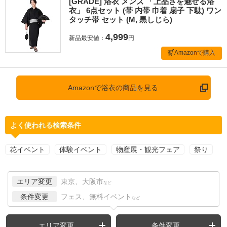
[GRADE] 浴衣 メンズ 「上品さを魅せる浴
衣」 6点セット (帯 内帯 巾着 扇子 下駄) ワン
タッチ帯 セット (M, 黒しじら)
4,999
新品最安値：
円
Amazonで購入
Amazonで浴衣の商品を見る
よく使われる検索条件
花イベント
体験イベント
物産展・観光フェア
祭り
エリア変更
東京、大阪市
など
条件変更
フェス、無料イベント
など
エリア変更
条件変更