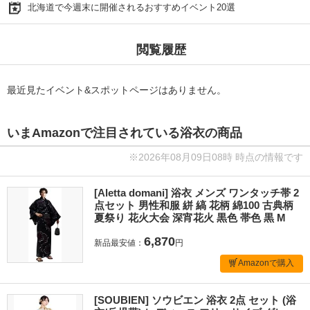
北海道で今週末に開催されるおすすめイベント20選
閲覧履歴
最近見たイベント&スポットページはありません。
いまAmazonで注目されている浴衣の商品
※2026年08月09日08時 時点の情報です
[Aletta domani] 浴衣 メンズ ワンタッチ帯 2
点セット 男性和服 絣 縞 花柄 綿100 古典柄
夏祭り 花火大会 深宵花火 黒色 帯色 黒 M
6,870
新品最安値：
円
Amazonで購入
[SOUBIEN] ソウビエン 浴衣 2点 セット (浴