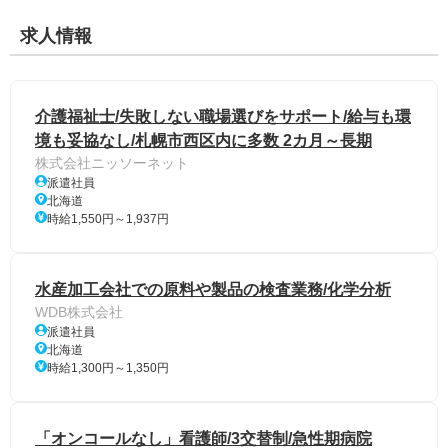
求人情報
介護福祉士/失敗しない職場選びをサポート/給与も環
境も妥協なし/札幌市西区内に多数 2カ月～長期
株式会社ニッソーネット
派遣社員
北海道
時給1,550円～1,937円
水産加工会社での原料や製品の検査業務/化学分析
WDB株式会社
派遣社員
北海道
時給1,300円～1,350円
「オンコールなし」看護師/3交替制/急性期病院