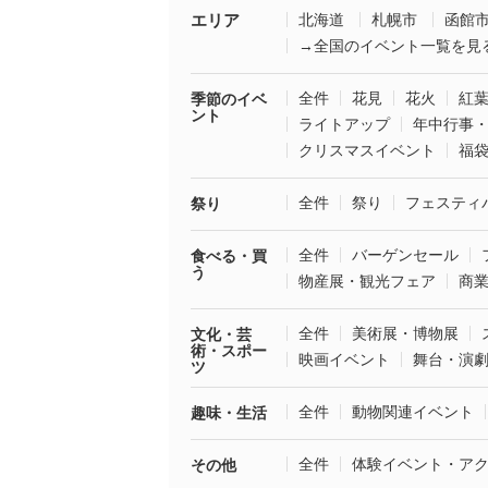
エリア
北海道
札幌市
函館
→全国のイベント一覧を見
全件
花見
花火
紅
季節のイベ
ント
ライトアップ
年中行事
クリスマスイベント
福
全件
祭り
フェスティ
祭り
全件
バーゲンセール
食べる・買
う
物産展・観光フェア
商
全件
美術展・博物展
文化・芸
術・スポー
映画イベント
舞台・演
ツ
全件
動物関連イベント
趣味・生活
全件
体験イベント・ア
その他