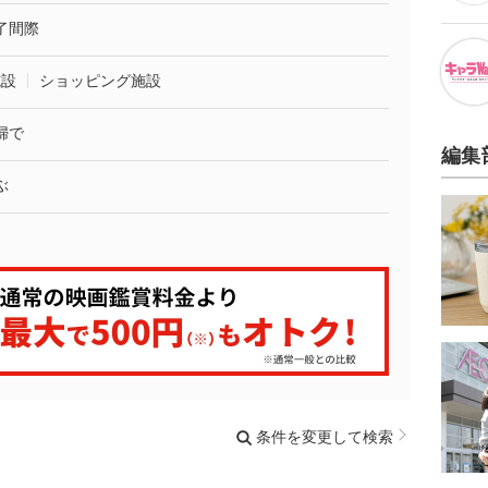
了間際
施設
ショッピング施設
婦で
編集
ぶ
条件を変更して検索