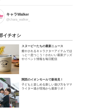
キャラWalker
@chara_walker_
部イチオシ
スヌーピーたちの最新ニュース
癒やされるキャラクターアイテムでほ
っと一息つこう！かわいい最新グッズ
やイベント情報を毎日配信
関西のイオンモールで新発見！
子どもと楽しめる新しい遊び方をママ
ライター達が現地から最新リポ！