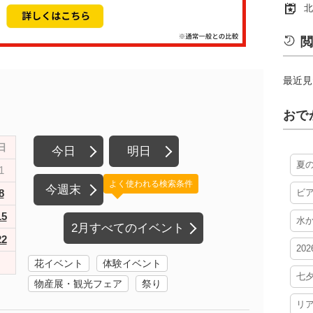
北
閲
最近見
おで
日
今日
明日
夏
1
よく使われる検索条件
今週末
8
ビ
15
水
2月すべてのイベント
22
20
花イベント
体験イベント
七
物産展・観光フェア
祭り
リ