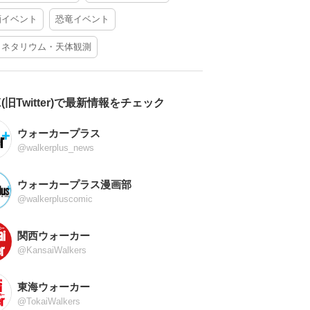
酒イベント
恐竜イベント
ラネタリウム・天体観測
X(旧Twitter)で最新情報をチェック
ウォーカープラス
@walkerplus_news
ウォーカープラス漫画部
@walkerpluscomic
関西ウォーカー
@KansaiWalkers
東海ウォーカー
@TokaiWalkers