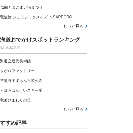
71回とまこまい港まつり
竜迷路 ジュラシックメイズ in SAPPORO
もっと見る
海道おでかけスポットランキング
8日 9:32更新
海道立近代美術館
ッポロファクトリー
営滝野すずらん丘陵公園
っぽろばんけいスキー場
竜町ひまわりの里
もっと見る
すすめ記事