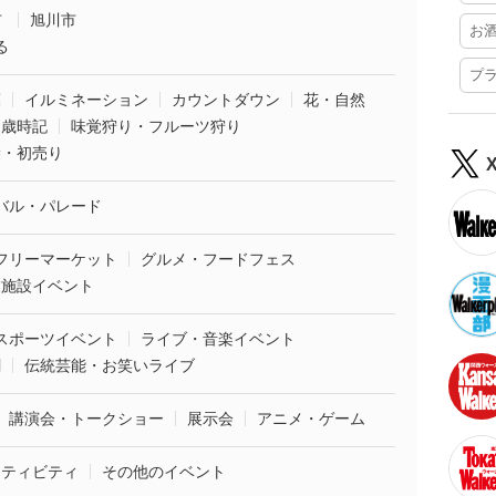
市
旭川市
お
る
プ
葉
イルミネーション
カウントダウン
花・自然
・歳時記
味覚狩り・フルーツ狩り
袋・初売り
バル・パレード
フリーマーケット
グルメ・フードフェス
業施設イベント
スポーツイベント
ライブ・音楽イベント
劇
伝統芸能・お笑いライブ
講演会・トークショー
展示会
アニメ・ゲーム
クティビティ
その他のイベント