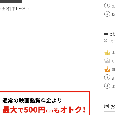
第
1（全0件中1〜0件）
恐
北
8月
北
サ
国
さ
北
お