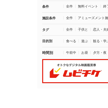
全件
無料イベント
終
条件
全件
アミューズメント
施設条件
全件
子供と
恋人・夫
タグ
目的別
食べる
遊ぶ
観る・学
時間別
午前中
お昼
夕方・夜