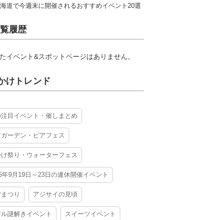
海道で今週末に開催されるおすすめイベント20選
覧履歴
たイベント&スポットページはありません。
かけトレンド
の注目イベント・催しまとめ
アガーデン・ビアフェス
かけ祭り・ウォーターフェス
26年9月19日～23日の連休開催イベント
夕まつり
アジサイの見頃
アル謎解きイベント
スイーツイベント