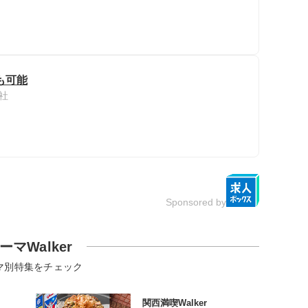
も可能
社
Sponsored by
ーマWalker
マ別特集をチェック
関西満喫Walker