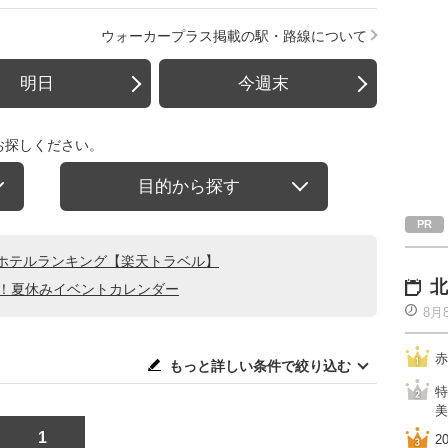
ウォーカープラス掲載の駅・路線について
明日
今週末
お探しください。
目的から探す
ホテルランキング【楽天トラベル】
北
る！夏休みイベントカレンダー
8月
赤
もっと詳しい条件で絞り込む
特
美
1
2