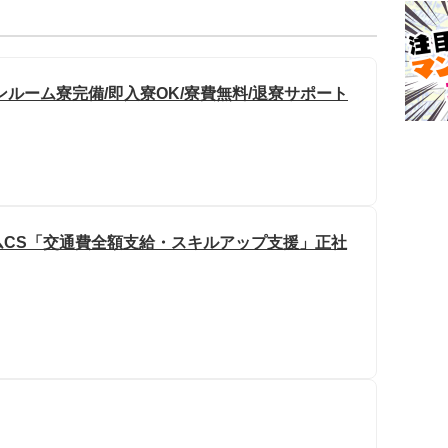
ルーム寮完備/即入寮OK/寮費無料/退寮サポート
ムCS「交通費全額支給・スキルアップ支援」正社