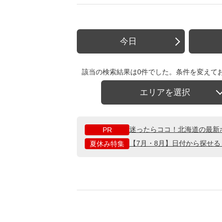
今日
該当の検索結果は0件でした。条件を変えて
エリアを選択
迷ったらココ！北海道の最新
PR
【7月・8月】日付から探せ
夏休み特集