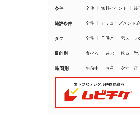
全件
無料イベント
終
条件
全件
アミューズメント
施設条件
全件
子供と
恋人・夫
タグ
目的別
食べる
遊ぶ
観る・学
時間別
午前中
お昼
夕方・夜