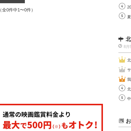
2
1（全0件中1〜0件）
夏
北
8月
北
サ
我
北
中
お