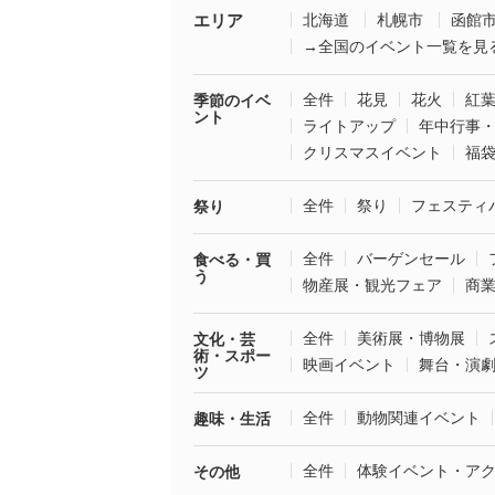
エリア
北海道
札幌市
函館
→全国のイベント一覧を見
全件
花見
花火
紅
季節のイベ
ント
ライトアップ
年中行事
クリスマスイベント
福
全件
祭り
フェスティ
祭り
全件
バーゲンセール
食べる・買
う
物産展・観光フェア
商
全件
美術展・博物展
文化・芸
術・スポー
映画イベント
舞台・演
ツ
全件
動物関連イベント
趣味・生活
全件
体験イベント・ア
その他