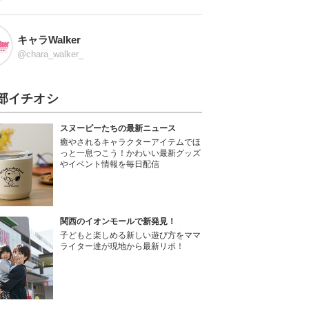
キャラWalker
@chara_walker_
部イチオシ
スヌーピーたちの最新ニュース
癒やされるキャラクターアイテムでほ
っと一息つこう！かわいい最新グッズ
やイベント情報を毎日配信
関西のイオンモールで新発見！
子どもと楽しめる新しい遊び方をママ
ライター達が現地から最新リポ！