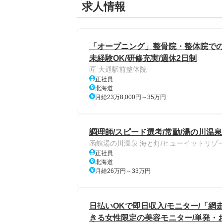
求人情報
「オープニング」整骨院・整体院での
未経験OK/研修充実/週休2日制
匠 大通駅前整体院
正社員
北海道
月給23万8,000円～35万円
調理師/スピード選考/常勤/湯の川温泉
函館湯の川温泉 海と灯/ヒューイットリゾ
正社員
北海道
月給26万円～33万円
日払いOKで即日収入/モニター/「網走
きる女性限定の美容モニター/単発・