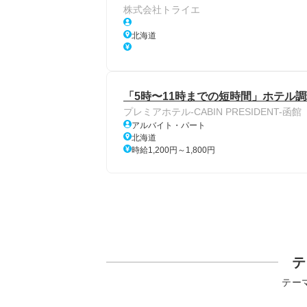
株式会社トライエ
北海道
「5時〜11時までの短時間」ホテル調
プレミアホテル-CABIN PRESIDENT-函館
アルバイト・パート
北海道
時給1,200円～1,800円
テ
テー