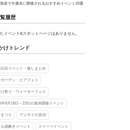
海道で今週末に開催されるおすすめイベント20選
覧履歴
たイベント&スポットページはありません。
かけトレンド
の注目イベント・催しまとめ
アガーデン・ビアフェス
かけ祭り・ウォーターフェス
26年9月19日～23日の連休開催イベント
夕まつり
アジサイの見頃
アル謎解きイベント
スイーツイベント