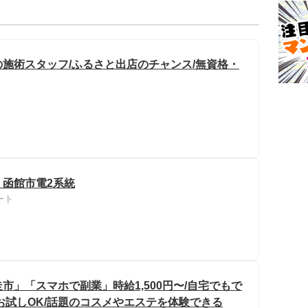
施術スタッフ/ふるさと出店のチャンス/無資格・
 函館市電2系統
ート
市」「スマホで副業」時給1,500円〜/自宅でもで
お試しOK/話題のコスメやエステを体験できる