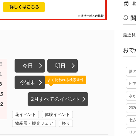
北
閲
最近見
おで
日
今日
明日
夏
1
よく使われる検索条件
今週末
8
ビ
15
水
2月すべてのイベント
22
20
花イベント
体験イベント
七
物産展・観光フェア
祭り
リ