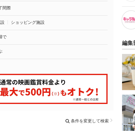
了間際
施設
ショッピング施設
婦で
編集
ぶ
条件を変更して検索