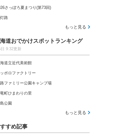
026さっぽろ夏まつり(第73回)
灯路
もっと見る
海道おでかけスポットランキング
5日 9:32更新
海道立近代美術館
ッポロファクトリー
路ファミリー公園キャンプ場
竜町ひまわりの里
島公園
もっと見る
すすめ記事