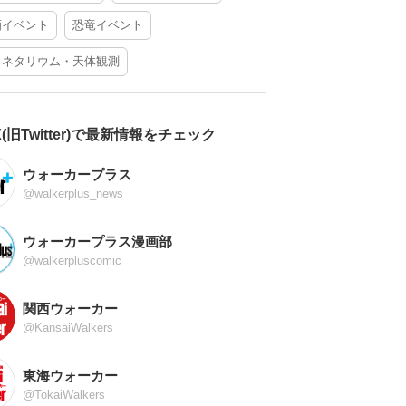
酒イベント
恐竜イベント
ラネタリウム・天体観測
X(旧Twitter)で最新情報をチェック
ウォーカープラス
@walkerplus_news
ウォーカープラス漫画部
@walkerpluscomic
関西ウォーカー
@KansaiWalkers
東海ウォーカー
@TokaiWalkers