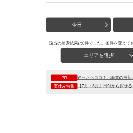
今日
該当の検索結果は0件でした。条件を変えて
エリアを選択
迷ったらココ！北海道の最新
PR
【7月・8月】日付から探せ
夏休み特集