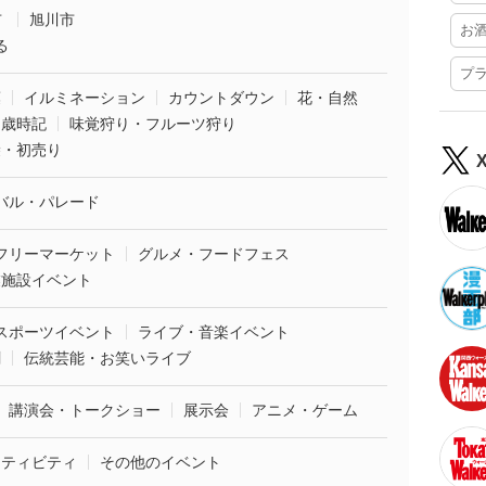
市
旭川市
お
る
プ
葉
イルミネーション
カウントダウン
花・自然
・歳時記
味覚狩り・フルーツ狩り
袋・初売り
バル・パレード
フリーマーケット
グルメ・フードフェス
業施設イベント
スポーツイベント
ライブ・音楽イベント
劇
伝統芸能・お笑いライブ
講演会・トークショー
展示会
アニメ・ゲーム
クティビティ
その他のイベント