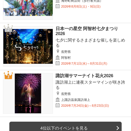
海野町商店街（歩行者天国）
2026年8月8日(土)・9日(日)
日本一の星空 阿智村七夕まつり
2026
七夕に関するさまざまな催しを楽しめ
る
長野県
阿智村
2026年7月1日(水)～8月31日(月)
諏訪湖サマーナイト花火2026
諏訪湖上に連夜スターマインが咲き誇
る
長野県
上諏訪温泉諏訪湖上
2026年7月24日(金)～8月23日(日)
4位以下のイベントを見る