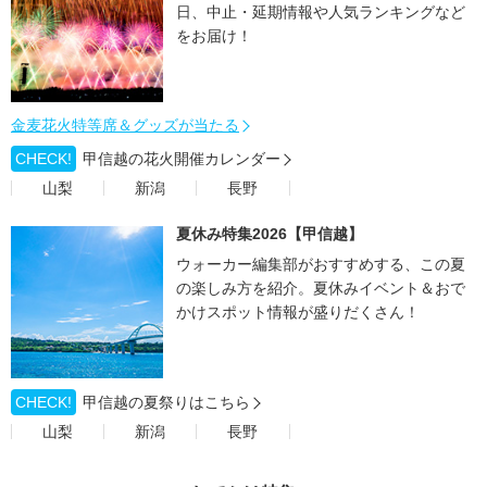
日、中止・延期情報や人気ランキングなど
をお届け！
金麦花火特等席＆グッズが当たる
CHECK!
甲信越の花火開催カレンダー
山梨
新潟
長野
夏休み特集2026【甲信越】
ウォーカー編集部がおすすめする、この夏
の楽しみ方を紹介。夏休みイベント＆おで
かけスポット情報が盛りだくさん！
CHECK!
甲信越の夏祭りはこちら
山梨
新潟
長野