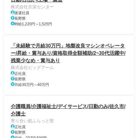
株式会社京栄センター
派遣社員
長野県
時給1,220円～1,525円
「未経験で月給30万円」地盤改良マシンオペレータ
ー/昇給・賞与あり/資格取得全額補助/2~30代活躍中/
残業少なめ・賞与あり
株式会社ビッグアーム
正社員
長野県
月給30万円～40万円
介護職員/介護福祉士/デイサービス/日勤のみ/佐久市/
介護士
寄り合い処ふらっと聖
正社員
長野県
月給～23万9,500円