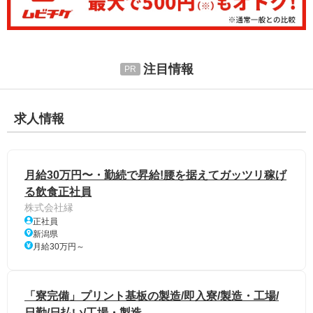
注目情報
求人情報
月給30万円〜・勤続で昇給!腰を据えてガッツリ稼げ
る飲食正社員
株式会社縁
正社員
新潟県
月給30万円～
「寮完備」プリント基板の製造/即入寮/製造・工場/
日勤/日払い/工場・製造