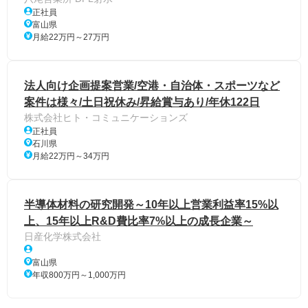
正社員
富山県
月給22万円～27万円
法人向け企画提案営業/空港・自治体・スポーツなど
案件は様々/土日祝休み/昇給賞与あり/年休122日
株式会社ヒト・コミュニケーションズ
正社員
石川県
月給22万円～34万円
半導体材料の研究開発～10年以上営業利益率15%以
上、15年以上R&D費比率7%以上の成長企業～
日産化学株式会社
富山県
年収800万円～1,000万円