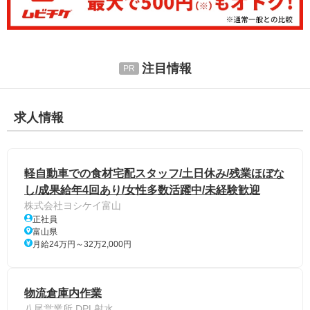
注目情報
求人情報
軽自動車での食材宅配スタッフ/土日休み/残業ほぼな
し/成果給年4回あり/女性多数活躍中/未経験歓迎
株式会社ヨシケイ富山
正社員
富山県
月給24万円～32万2,000円
物流倉庫内作業
八尾営業所 DPL射水