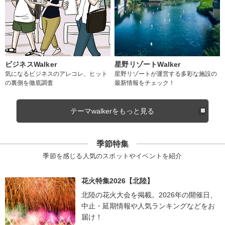
ビジネスWalker
星野リゾートWalker
気になるビジネスのアレコレ、ヒット
星野リゾートが運営する多彩な施設の
の裏側を徹底調査
最新情報をチェック！
テーマwalkerをもっと見る
季節特集
季節を感じる人気のスポットやイベントを紹介
花火特集2026【北陸】
北陸の花火大会を掲載。2026年の開催日、
中止・延期情報や人気ランキングなどをお
届け！