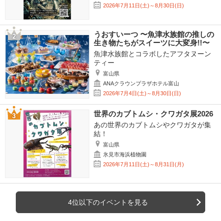
2026年7月11日(土)～8月30日(日)
うおすいーつ 〜魚津水族館の推しの
生き物たちがスイーツに大変身!!〜
魚津水族館とコラボしたアフタヌーン
ティー
富山県
ANAクラウンプラザホテル富山
2026年7月4日(土)～8月30日(日)
世界のカブトムシ・クワガタ展2026
あの世界のカブトムシやクワガタが集
結！
富山県
氷見市海浜植物園
2026年7月11日(土)～8月31日(月)
4位以下のイベントを見る