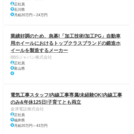
正社員
石川県
月給20万円～24万円
業績好調のため、急募!「加工技術/加工PG」自動車
用ホイールにおけるトップクラスブランドの鍛造ホ
イールを製造するメーカー
BBSジャパン株式会社
正社員
富山県
電気工事スタッフ/内線工事専属/未経験OK!内線工事
のみ&年休125日!子育てとも両立
金津電設株式会社
正社員
福井県
月給20万円～43万円