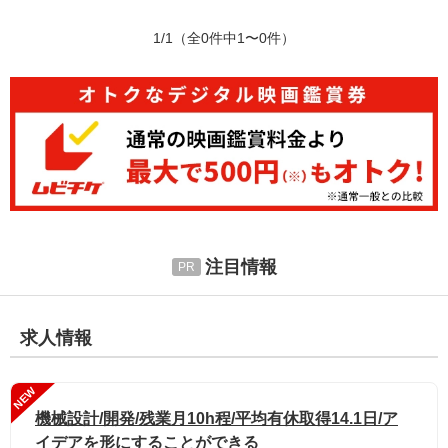
1/1
（全0件中1〜0件）
注目情報
求人情報
NEW
機械設計/開発/残業月10h程/平均有休取得14.1日/ア
イデアを形にすることができる