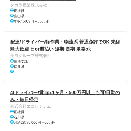
タカラ産業株式会社
正社員
富山県
年収450万円～550万円
配達/ドライバー/軽作業・物流系 普通免許でOK 未経
験大歓迎 日or週払い 短期·長期 単発ok
美風グループ株式会社
業務委託
福井県
4tドライバー/賞与5.1ヶ月・500万円以上も可/日勤の
み・毎日帰宅
株式会社エコロジテム
正社員
石川県
月給28万5,000円～60万円