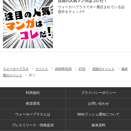
注目の人気マンガはコレだ！
ウォーカープラスで今一番読まれている話
題作をチェック!!
ウォーカープラス
イベント
2026年02月
27日
北陸のイベント
福井
県のイベント
祭り
利用規約
プライバシーポリシー
推奨環境
お問い合わせ
ウォーカープラスとは
Webプッシュ通知について
プレスリリース・情報提供
媒体資料