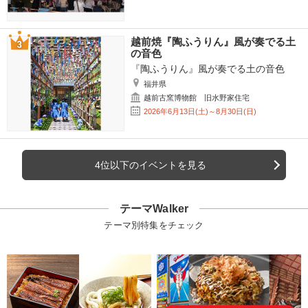
越前焼『陶ふうりん』風が奏でる土
の音色
『陶ふうりん』風が奏でる土の音色
福井県
越前古窯博物館 旧水野家住宅
2026年6月13日(土)～8月30日(日)
4位以下のイベントを見る
テーマWalker
テーマ別特集をチェック