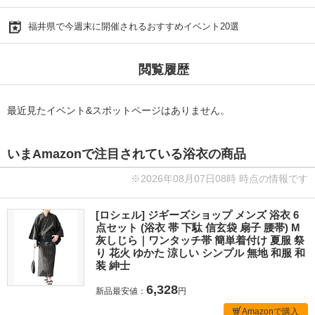
福井県で今週末に開催されるおすすめイベント20選
閲覧履歴
最近見たイベント&スポットページはありません。
いまAmazonで注目されている浴衣の商品
※2026年08月07日08時 時点の情報です
[ロシェル] ジギーズショップ メンズ 浴衣 6
点セット (浴衣 帯 下駄 信玄袋 扇子 腰帯) M
灰しじら｜ワンタッチ帯 簡単着付け 夏服 祭
り 花火 ゆかた 涼しい シンプル 無地 和服 和
装 紳士
6,328
新品最安値：
円
Amazonで購入