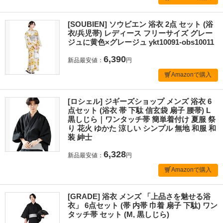
[SOUBIEN] ソウビエン 浴衣 2点 セット (浴
衣/兵児帯) レディース フリーサイズ グレー
ジュに黄色×グレージュ ykt10091-obs10011
6,390
新品最安値：
円
Amazonで購入
[ロシェル] ジギーズショップ メンズ 浴衣 6
点セット (浴衣 帯 下駄 信玄袋 扇子 腰帯) L
黒しじら｜ワンタッチ帯 簡単着付け 夏服 祭
り 花火 ゆかた 涼しい シンプル 無地 和服 和
装 紳士
6,328
新品最安値：
円
Amazonで購入
[GRADE] 浴衣 メンズ 「上品さを魅せる浴
衣」 6点セット (帯 内帯 巾着 扇子 下駄) ワン
タッチ帯 セット (M, 黒しじら)