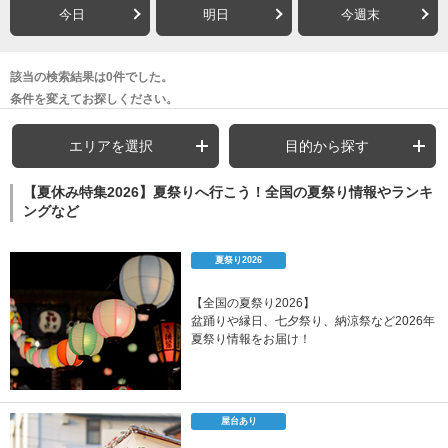
今日
明日
今週末
該当の検索結果は0件でした。
条件を変えてお探しください。
エリアを選択
目的から探す
【夏休み特集2026】夏祭りへ行こう！全国の夏祭り情報やランキ
ングなど
夏祭り2026
【全国の夏祭り2026】
盆踊りや縁日、七夕祭り、納涼祭など2026年
夏祭り情報をお届け！
屋台あり