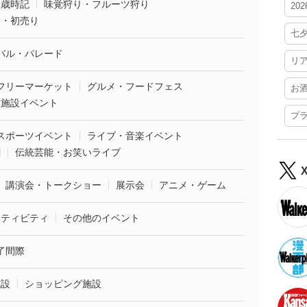
・歳時記
味覚狩り・フルーツ狩り
20
袋・初売り
七
バル・パレード
リ
フリーマーケット
グルメ・フードフェス
お
業施設イベント
プ
スポーツイベント
ライブ・音楽イベント
劇
伝統芸能・お笑いライブ
講演会・トークショー
展示会
アニメ・ゲーム
クティビティ
その他のイベント
了間際
施設
ショッピング施設