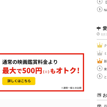
【
Ni
愛
8月
ク
ミ
新
東
と
お
四