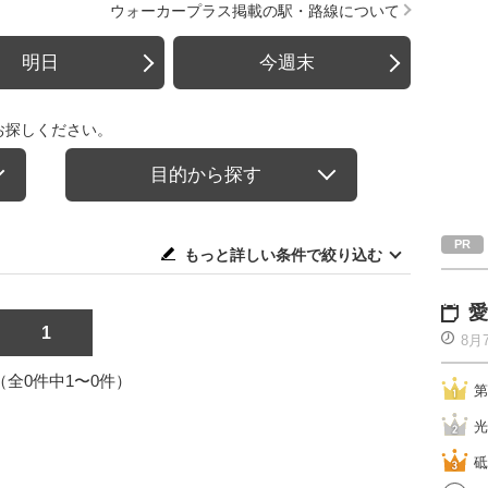
ウォーカープラス掲載の駅・路線について
明日
今週末
お探しください。
目的から探す
もっと詳しい条件で絞り込む
愛
1
8月
1（全0件中1〜0件）
第
光
砥