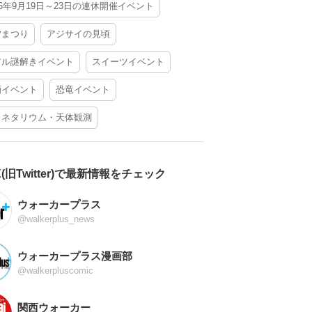
26年9月19日～23日の連休開催イベント
夕まつり
アジサイの見頃
アル謎解きイベント
スイーツイベント
酒イベント
恐竜イベント
ラネタリウム・天体観測
X(旧Twitter)で最新情報をチェック
ウォーカープラス
@walkerplus_news
ウォーカープラス漫画部
@walkerpluscomic
関西ウォーカー