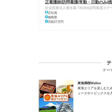
正看護師/訪問看護/常勤・日勤のみ/
社会医療法人養生園 TAOKA訪問看護ステ
正社員
徳島県
月給27万円
テ
テー
東海満喫Walker
東海エリアを楽しむた
ュースやトピックスを