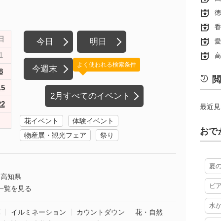
徳
香
日
今日
明日
愛
1
高
よく使われる検索条件
今週末
8
閲
15
2月すべてのイベント
22
最近見
花イベント
体験イベント
おで
物産展・観光フェア
祭り
夏
高知県
ビ
一覧を見る
水
葉
イルミネーション
カウントダウン
花・自然