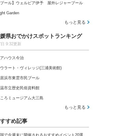
プール】ウェルピア伊予 屋外レジャープール
ght Garden
もっと見る
媛県おでかけスポットランキング
7日 9:32更新
アハウス今治
ウラート・ヴィレッジ(三浦美術館)
居浜市東雲市民プール
温市立歴史民俗資料館
ころミュージアム大三島
もっと見る
すすめ記事
国で今週末に開催されるおすすめイベント20選