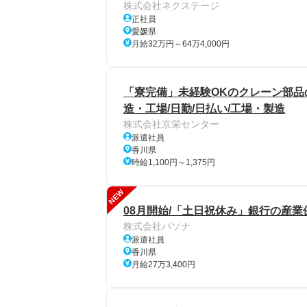
株式会社ネクステージ
正社員
愛媛県
月給32万円～64万4,000円
「寮完備」未経験OKのクレーン部品
造・工場/日勤/日払い/工場・製造
株式会社京栄センター
派遣社員
香川県
時給1,100円～1,375円
NEW
08月開始/「土日祝休み」銀行の産業
株式会社パソナ
派遣社員
香川県
月給27万3,400円