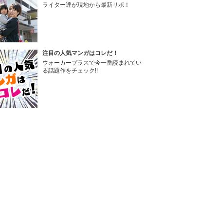
ライター達が現地から最新リポ！
注目の人気マンガはコレだ！
ウォーカープラスで今一番読まれてい
る話題作をチェック!!