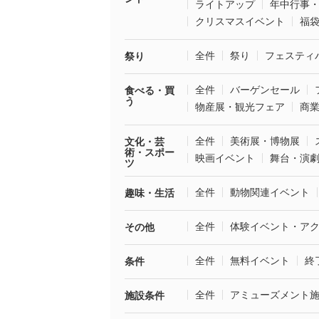
ライトアップ
年中行事
クリスマスイベント
福
全件
祭り
フェスティ
祭り
全件
バーゲンセール
食べる・買
う
物産展・観光フェア
商
全件
美術展・博物展
文化・芸
術・スポー
映画イベント
舞台・演
ツ
全件
動物関連イベント
趣味・生活
全件
体験イベント・ア
その他
全件
無料イベント
終
条件
全件
アミューズメント
施設条件