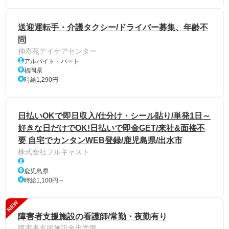
送迎運転手・介護タクシー/ドライバー募集、年齢不
問
伸寿苑デイケアセンター
アルバイト・パート
福岡県
時給1,290円
日払いOKで即日収入/仕分け・シール貼り/単発1日～
好きな日だけでOK!日払いで即金GET/来社&面接不
要 自宅でカンタンWEB登録/鹿児島県/出水市
株式会社フルキャスト
鹿児島県
時給1,100円～
NEW
障害者支援施設の看護師/常勤・夜勤有り
障害者支援施設金田学園