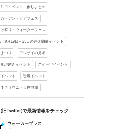
の注目イベント・催しまとめ
アガーデン・ビアフェス
かけ祭り・ウォーターフェス
26年9月19日～23日の連休開催イベント
夕まつり
アジサイの見頃
アル謎解きイベント
スイーツイベント
酒イベント
恐竜イベント
ラネタリウム・天体観測
X(旧Twitter)で最新情報をチェック
ウォーカープラス