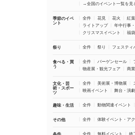
→全国のイベント一覧を見
全件
花見
花火
紅
季節のイベ
ント
ライトアップ
年中行事
クリスマスイベント
福
全件
祭り
フェスティ
祭り
全件
バーゲンセール
食べる・買
う
物産展・観光フェア
商
全件
美術展・博物展
文化・芸
術・スポー
映画イベント
舞台・演
ツ
全件
動物関連イベント
趣味・生活
全件
体験イベント・ア
その他
全件
無料イベント
終
条件