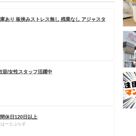
倉庫あり 板挟みストレス無し 残業なし アジャスタ
歓迎/女性スタッフ活躍中
間休日120日以上
ンはーとぷらす