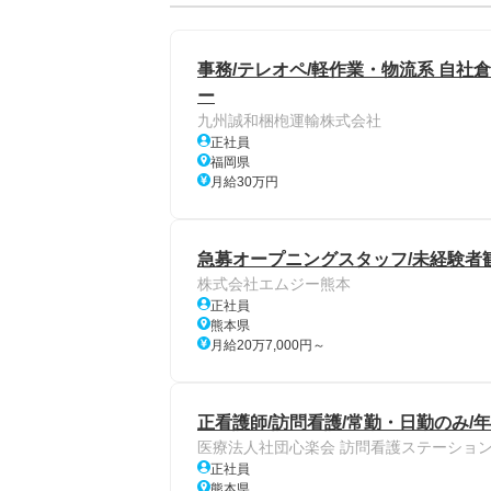
事務/テレオペ/軽作業・物流系 自社
ー
九州誠和梱枹運輸株式会社
正社員
福岡県
月給30万円
急募オープニングスタッフ/未経験者
株式会社エムジー熊本
正社員
熊本県
月給20万7,000円～
正看護師/訪問看護/常勤・日勤のみ/年
医療法人社団心楽会 訪問看護ステーショ
正社員
熊本県