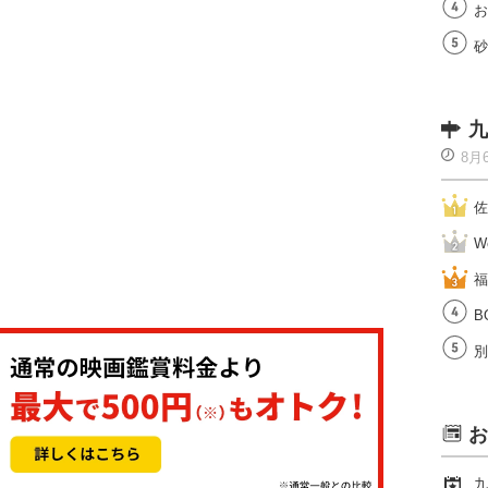
お
砂
九
8月
佐
W
福
B
別
お
九