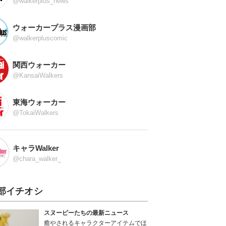
@walkerplus_news
ウォーカープラス漫画部
@walkerpluscomic
関西ウォーカー
@KansaiWalkers
東海ウォーカー
@TokaiWalkers
キャラWalker
@chara_walker_
部イチオシ
スヌーピーたちの最新ニュース
癒やされるキャラクターアイテムでほ