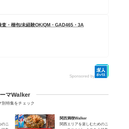
・梱包/未経験OK/QM・GAD465・3A
Sponsored by
ーマWalker
マ別特集をチェック
関西満喫Walker
めのニ
関西エリアを楽しむためのニ