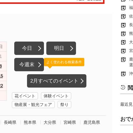
福
佐
長
熊
大
日
今日
明日
宮
1
鹿
よく使われる検索条件
今週末
選
8
沖
15
2月すべてのイベント
22
閲
花イベント
体験イベント
最近見
物産展・観光フェア
祭り
おで
長崎県
熊本県
大分県
宮崎県
鹿児島県