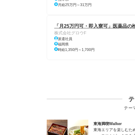
月給25万円～31万円
「月25万円可・即入寮可」医薬品の検査
株式会社グロウF
派遣社員
福岡県
時給1,350円～1,700円
テ
テー
東海満喫Walker
東海エリアを楽しむた