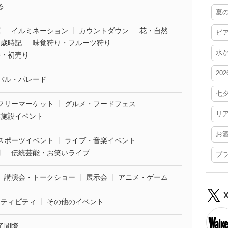
る
夏
葉
イルミネーション
カウントダウン
花・自然
ビ
・歳時記
味覚狩り・フルーツ狩り
水
袋・初売り
20
バル・パレード
七
フリーマーケット
グルメ・フードフェス
リ
業施設イベント
お
スポーツイベント
ライブ・音楽イベント
劇
伝統芸能・お笑いライブ
プ
講演会・トークショー
展示会
アニメ・ゲーム
クティビティ
その他のイベント
了間際