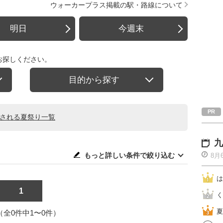
ウォーカープラス掲載の駅・路線について
明日
今週末
お探しください。
目的から探す
催される夏祭り一覧
九
もっと詳しい条件で絞り込む
8月
は
1
く
夏
1（全0件中1〜0件）