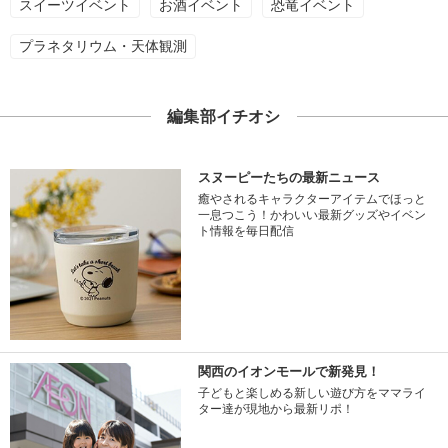
スイーツイベント
お酒イベント
恐竜イベント
プラネタリウム・天体観測
編集部イチオシ
スヌーピーたちの最新ニュース
癒やされるキャラクターアイテムでほっと
一息つこう！かわいい最新グッズやイベン
ト情報を毎日配信
関西のイオンモールで新発見！
子どもと楽しめる新しい遊び方をママライ
ター達が現地から最新リポ！