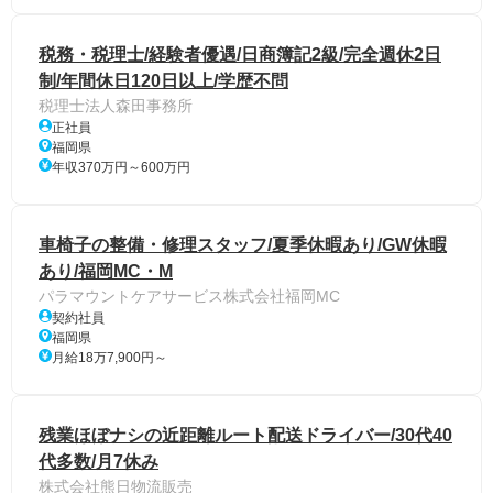
税務・税理士/経験者優遇/日商簿記2級/完全週休2日
制/年間休日120日以上/学歴不問
税理士法人森田事務所
正社員
福岡県
年収370万円～600万円
車椅子の整備・修理スタッフ/夏季休暇あり/GW休暇
あり/福岡MC・M
パラマウントケアサービス株式会社福岡MC
契約社員
福岡県
月給18万7,900円～
残業ほぼナシの近距離ルート配送ドライバー/30代40
代多数/月7休み
株式会社熊日物流販売