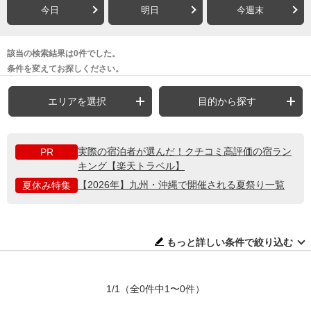
今日
明日
今週末
該当の検索結果は0件でした。
条件を変えてお探しください。
エリアを選択
目的から探す
実際の宿泊者が選んだ！クチコミ高評価の宿ラン
PR
キング【楽天トラベル】
【2026年】九州・沖縄で開催される夏祭り一覧
夏休み特集
もっと詳しい条件で絞り込む
1/1
（全0件中1〜0件）