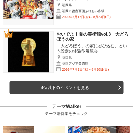
福岡県
福岡市役所西側ふれあい広場
2026年7月17日(金)～8月23日(日)
おいでよ！夏の美術館vol.3 大どろ
ぼうの家
「大どろぼう」の家に忍び込む、とい
う設定の体験型展覧会
福岡県
福岡アジア美術館
2026年7月9日(木)～8月30日(日)
4位以下のイベントを見る
テーマWalker
テーマ別特集をチェック