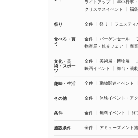
ライトアップ
年中行事
クリスマスイベント
福
全件
祭り
フェスティ
祭り
全件
バーゲンセール
食べる・買
う
物産展・観光フェア
商
全件
美術展・博物展
文化・芸
術・スポー
映画イベント
舞台・演
ツ
全件
動物関連イベント
趣味・生活
全件
体験イベント・ア
その他
全件
無料イベント
終
条件
全件
アミューズメント
施設条件