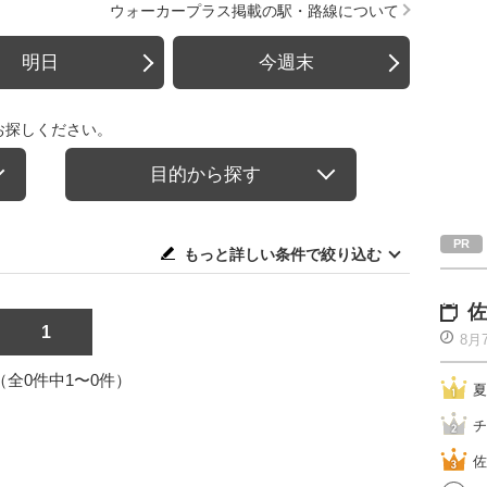
ウォーカープラス掲載の駅・路線について
明日
今週末
お探しください。
目的から探す
もっと詳しい条件で絞り込む
佐
1
8月
1（全0件中1〜0件）
夏
チ
佐