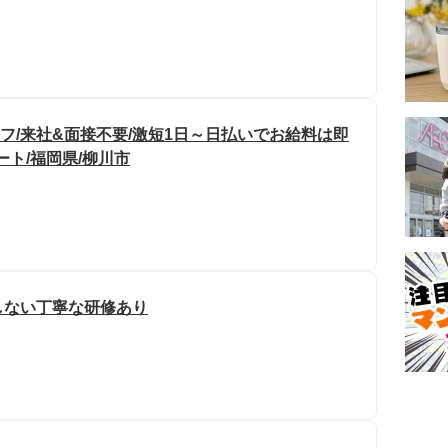
フ/来社&面接不要/激短1日～日払いでお給料は即
ート/福岡県/柳川市
しない丁寧な研修あり