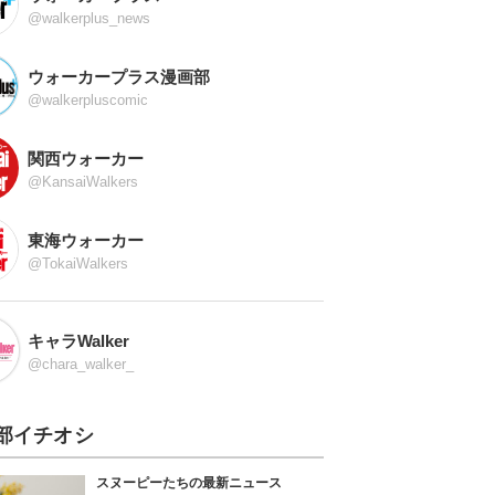
@walkerplus_news
ウォーカープラス漫画部
@walkerpluscomic
関西ウォーカー
@KansaiWalkers
東海ウォーカー
@TokaiWalkers
キャラWalker
@chara_walker_
部イチオシ
スヌーピーたちの最新ニュース