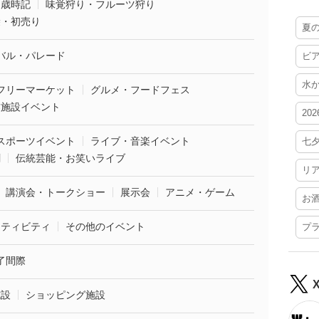
・歳時記
味覚狩り・フルーツ狩り
袋・初売り
夏
バル・パレード
ビ
水
フリーマーケット
グルメ・フードフェス
業施設イベント
20
スポーツイベント
ライブ・音楽イベント
七
劇
伝統芸能・お笑いライブ
リ
講演会・トークショー
展示会
アニメ・ゲーム
お
クティビティ
その他のイベント
プ
了間際
施設
ショッピング施設