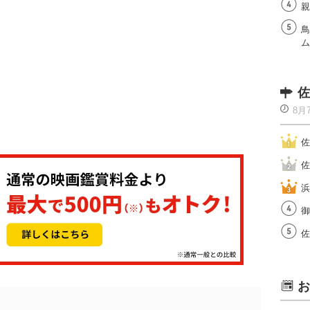
親
鳥
ム
佐
8月
佐
佐
浜
御
佐
お