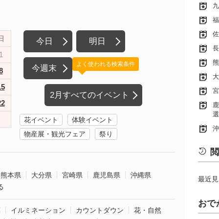
九
福
佐
日
今日
明日
長
1
熊
よく使われる検索条件
今週末
8
大
15
宮
2月すべてのイベント
22
鹿
選
花イベント
体験イベント
沖
物産展・観光フェア
祭り
閲
熊本県
大分県
宮崎県
鹿児島県
沖縄県
最近見
る
おで
葉
イルミネーション
カウントダウン
花・自然