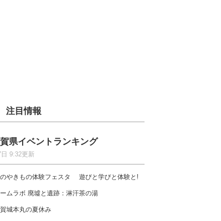
注目情報
賀県イベントランキング
7日 9:32更新
のやきもの体験フェスタ 遊びと学びと体験と!
ームラボ 廃墟と遺跡：淋汗茶の湯
賀城本丸の夏休み