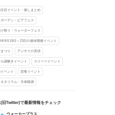
の注目イベント・催しまとめ
アガーデン・ビアフェス
かけ祭り・ウォーターフェス
26年9月19日～23日の連休開催イベント
夕まつり
アジサイの見頃
アル謎解きイベント
スイーツイベント
酒イベント
恐竜イベント
ラネタリウム・天体観測
X(旧Twitter)で最新情報をチェック
ウォーカープラス