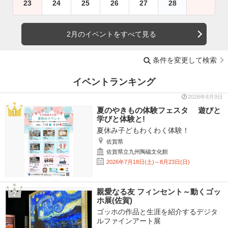
23
24
25
26
27
28
2月のイベントをすべて見る
条件を変更して検索
イベントランキング
2026年8月9日
夏のやきもの体験フェスタ 遊びと
学びと体験と!
夏休み子どもわくわく体験！
佐賀県
佐賀県立九州陶磁文化館
2026年7月18日(土)～8月23日(日)
親愛なる友 フィンセント～動くゴッ
ホ展(佐賀)
ゴッホの作品と生涯を紹介するデジタ
ルファインアート展