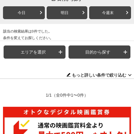
今日
明日
今週末
該当の検索結果は0件でした。
条件を変えてお探しください。
エリアを選択
目的から探す
もっと詳しい条件で絞り込む
1/1
（全0件中1〜0件）