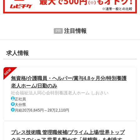
注目情報
求人情報
NEW
無資格/介護職員・ヘルパー/賞与4.8ヶ月分/特別養護
老人ホーム/日勤のみ
社会福祉法人同心会特別養護老人ホーム しおさい
正社員
大分県
月給20万6,845円～28万2,110円
プレス技術職 管理職候補/プライム上場/世界トップ
クラスのシェア 世界を動かす「超精密」を創造す