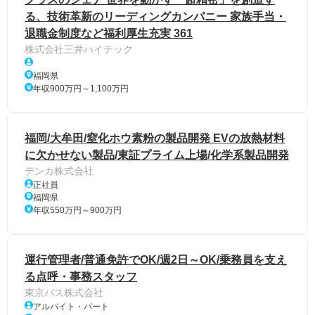
る、技術革新のリーディングカンパニー 家族手当・
退職金制度など福利厚生充実 361
株式会社三井ハイテック
福岡県
年収900万円～1,100万円
福岡/大牟田/窒化ホウ素粉の製品開発 EVの放熱材料
に欠かせない製品/東証プライム上場/化学系製品開発
デンカ株式会社
正社員
福岡県
年収550万円～900万円
運行管理者/普通免許でOK/週2日～OK/乗務員を支え
る点呼・事務スタッフ
東京バス株式会社
アルバイト・パート