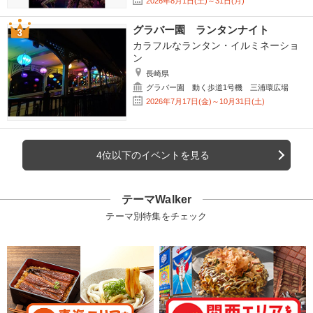
2026年8月1日(土)～31日(月)
グラバー園 ランタンナイト
カラフルなランタン・イルミネーショ
ン
長崎県
グラバー園 動く歩道1号機 三浦環広場
2026年7月17日(金)～10月31日(土)
4位以下のイベントを見る
テーマWalker
テーマ別特集をチェック