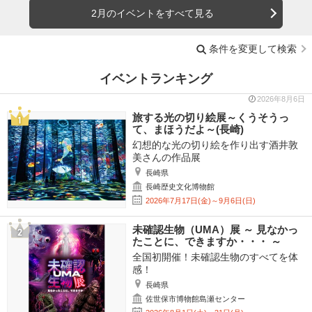
2月のイベントをすべて見る
条件を変更して検索
イベントランキング
2026年8月6日
旅する光の切り絵展～くうそうっ
て、まほうだよ～(長崎)
幻想的な光の切り絵を作り出す酒井敦
美さんの作品展
長崎県
長崎歴史文化博物館
2026年7月17日(金)～9月6日(日)
未確認生物（UMA）展 ～ 見なかっ
たことに、できますか・・・ ～
全国初開催！未確認生物のすべてを体
感！
長崎県
佐世保市博物館島瀬センター