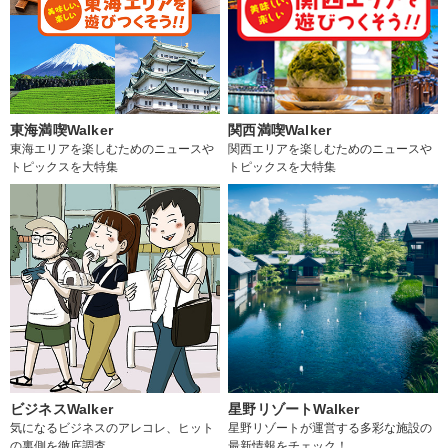
東海満喫Walker
関西満喫Walker
東海エリアを楽しむためのニュースや
関西エリアを楽しむためのニュースや
トピックスを大特集
トピックスを大特集
ビジネスWalker
星野リゾートWalker
気になるビジネスのアレコレ、ヒット
星野リゾートが運営する多彩な施設の
の裏側を徹底調査
最新情報をチェック！