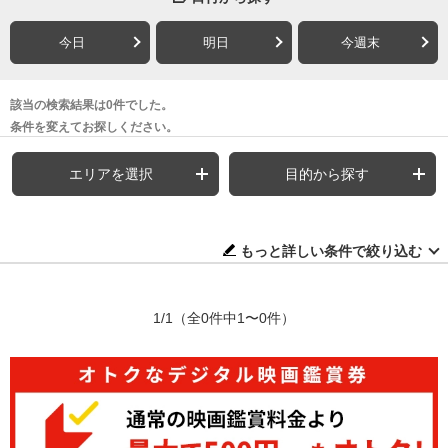
今日
明日
今週末
該当の検索結果は0件でした。
条件を変えてお探しください。
エリアを選択
目的から探す
もっと詳しい条件で絞り込む
1/1
（全0件中1〜0件）