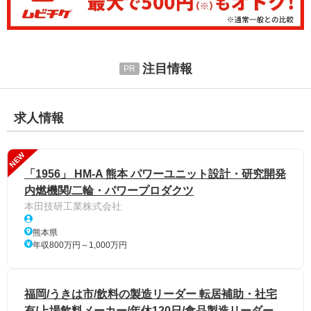
注目情報
求人情報
NEW
「1956」 HM-A 熊本 パワーユニット設計・研究開発
内燃機関/二輪・パワープロダクツ
本田技研工業株式会社
熊本県
年収800万円～1,000万円
福岡/うきは市/飲料の製造リーダー 転居補助・社宅
有/上場飲料メーカー/年休120日/食品製造リーダー