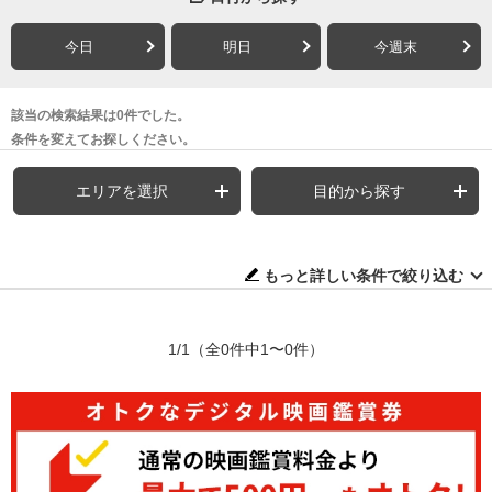
今日
明日
今週末
該当の検索結果は0件でした。
条件を変えてお探しください。
エリアを選択
目的から探す
もっと詳しい条件で絞り込む
1/1
（全0件中1〜0件）