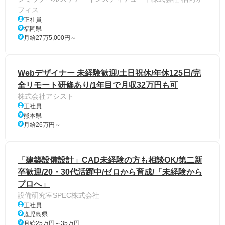
フィス
正社員
福岡県
月給27万5,000円～
Webデザイナー 未経験歓迎/土日祝休/年休125日/完
全リモート研修あり/1年目で月収32万円も可
株式会社アシスト
正社員
熊本県
月給26万円～
「建築設備設計」CAD未経験の方も相談OK/第二新
卒歓迎/20・30代活躍中/ゼロから育成/「未経験から
プロへ」
設備研究室SPEC株式会社
正社員
鹿児島県
月給25万円～35万円