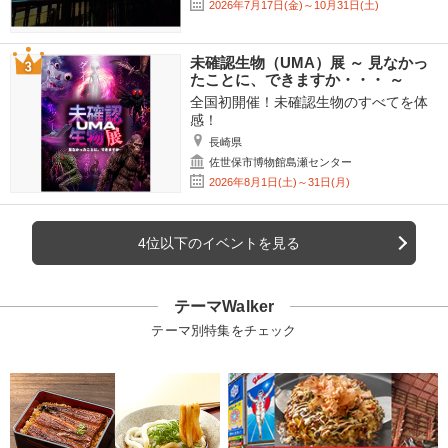
2026年7月17日(金)～10月31日(土)
未確認生物（UMA）展 ～ 見なかっ
たことに、できますか・・・ ～
全国初開催！未確認生物のすべてを体
感！
長崎県
佐世保市博物館島瀬センター
2026年8月1日(土)～31日(月)
4位以下のイベントを見る
テーマWalker
テーマ別特集をチェック