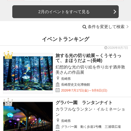
2月のイベントをすべて見る
条件を変更して検索
イベントランキング
2026年8月7日
旅する光の切り絵展～くうそうっ
て、まほうだよ～(長崎)
幻想的な光の切り絵を作り出す酒井敦
美さんの作品展
長崎県
長崎歴史文化博物館
2026年7月17日(金)～9月6日(日)
グラバー園 ランタンナイト
カラフルなランタン・イルミネーショ
ン
長崎県
グラバー園 動く歩道1号機 三浦環広場