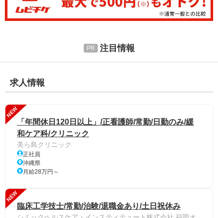
注目情報
求人情報
NEW
「年間休日120日以上」/正看護師/常勤/日勤のみ/緩
和ケア科/クリニック
美ら島クリニック
正社員
沖縄県
月給28万円～
NEW
臨床工学技士/常勤/治験/退職金あり/土日祝休み
シミックヘルスケア・インスティテュート株式会社 福岡オ