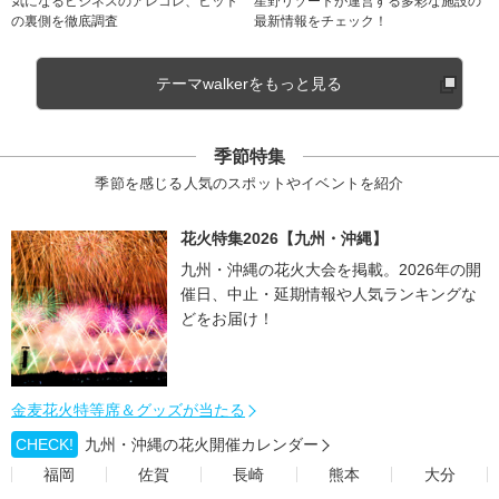
気になるビジネスのアレコレ、ヒット
星野リゾートが運営する多彩な施設の
の裏側を徹底調査
最新情報をチェック！
テーマwalkerをもっと見る
季節特集
季節を感じる人気のスポットやイベントを紹介
花火特集2026【九州・沖縄】
九州・沖縄の花火大会を掲載。2026年の開
催日、中止・延期情報や人気ランキングな
どをお届け！
金麦花火特等席＆グッズが当たる
CHECK!
九州・沖縄の花火開催カレンダー
福岡
佐賀
長崎
熊本
大分