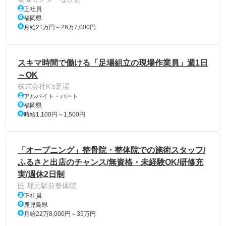
正社員
福岡県
月給21万円～26万7,000円
スキマ時間で働ける「足場組立の現場作業員」週1日
～OK
株式会社K’s足場
アルバイト・パート
福岡県
時給1,100円～1,500円
「オープニング」整骨院・整体院での施術スタッフ/
ふるさと出店のチャンス/無資格・未経験OK/研修充
実/週休2日制
匠 郡元駅前整体院
正社員
鹿児島県
月給22万8,000円～35万円