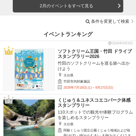
2月のイベントをすべて見る
条件を変更して検索
イベントランキング
2026年8月9日
ソフトクリーム王国・竹田 ドライブ
スタンプラリー2026
竹田のソフトクリームを巡る旅へ出か
けよう
大分県
竹田市内対象施設
2026年7月18日(土)～9月27日(日)
くじゅう＆ユネスコエコパーク体感
スタンプラリー
110スポットでの観光や体験プログラム
を楽しめるスタンプラリー
大分県
阿蘇くじゅう国立公園くじゅう地域および祖
母(そぼ)・傾(かたむき)・大崩(おおくえ)ユネ