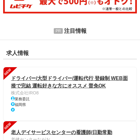
注目情報
求人情報
NEW
ドライバー/大型ドライバー/運転代行 登録制 WEB面
接で完結 運転好きな方にオススメ 普免OK
株式会社IRO8
業務委託
福岡県
NEW
老人デイサービスセンターの看護師/日勤常勤
老健センターながお