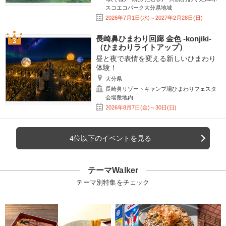
スコエコパーク大分県地域
2026年7月1日(水)～2027年2月28日(日)
長崎鼻ひまわり回廊 金色 -konjiki-
（ひまわりライトアップ）
昼と夜で表情を変える新しいひまわり
体験！
大分県
長崎鼻リゾートキャンプ場ひまわりフェスタ
会場敷地内
2026年8月7日(金)～30日(日)
4位以下のイベントを見る
テーマWalker
テーマ別特集をチェック