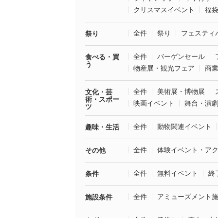
クリスマスイベント
福
全件
祭り
フェスティ
祭り
全件
バーゲンセール
食べる・買
う
物産展・観光フェア
商
全件
美術展・博物展
文化・芸
術・スポー
映画イベント
舞台・演
ツ
全件
動物関連イベント
趣味・生活
全件
体験イベント・ア
その他
全件
無料イベント
終
条件
全件
アミューズメント
施設条件