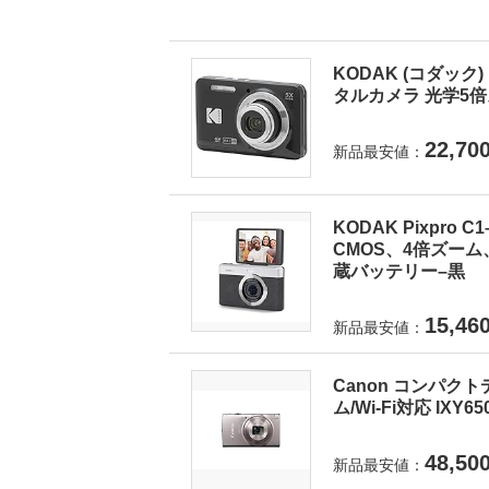
KODAK (コダック) 
タルカメラ 光学5倍ズ
22,70
新品最安値：
KODAK Pixpro
CMOS、4倍ズーム
蔵バッテリー–黒
15,46
新品最安値：
Canon コンパクト
ム/Wi-Fi対応 IXY6
48,50
新品最安値：