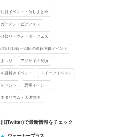
の注目イベント・催しまとめ
アガーデン・ビアフェス
かけ祭り・ウォーターフェス
26年9月19日～23日の連休開催イベント
夕まつり
アジサイの見頃
アル謎解きイベント
スイーツイベント
酒イベント
恐竜イベント
ラネタリウム・天体観測
X(旧Twitter)で最新情報をチェック
ウォーカープラス