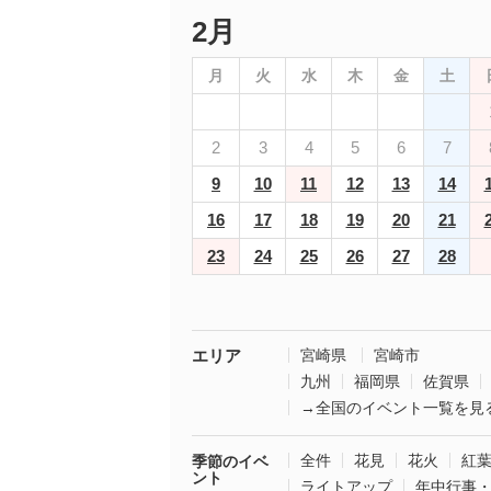
2月
月
火
水
木
金
土
2
3
4
5
6
7
9
10
11
12
13
14
16
17
18
19
20
21
23
24
25
26
27
28
エリア
宮崎県
宮崎市
九州
福岡県
佐賀県
→全国のイベント一覧を見
全件
花見
花火
紅
季節のイベ
ント
ライトアップ
年中行事