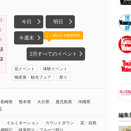
日
今日
明日
1
よく使われる検索条件
今週末
8
15
2月すべてのイベント
22
花イベント
体験イベント
物産展・観光フェア
祭り
長崎県
熊本県
大分県
鹿児島県
沖縄県
る
編集
葉
イルミネーション
カウントダウン
花・自然
・歳時記
味覚狩り・フルーツ狩り