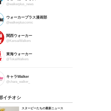
@walkerplus_news
ウォーカープラス漫画部
@walkerpluscomic
関西ウォーカー
@KansaiWalkers
東海ウォーカー
@TokaiWalkers
キャラWalker
@chara_walker_
部イチオシ
スヌーピーたちの最新ニュース