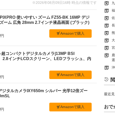
※2026年08月09日16時 時点の情報です
九
福
PIXPRO 使いやすい ズーム FZ55-BK 16MP デジ
佐
ーム 広角 28mm 2.7インチ液晶画面 (ブラック)
長
熊
Amazonで購入
0
円
大
宮
 C1–超コンパクトデジタルカメラ|13MP BSI
鹿
、2.8インチLCDスクリーン、LEDフラッシュ、内
選
沖
Amazonで購入
0
円
閲
デジタルカメラIXY650m シルバー 光学12倍ズー
最近見
50mSL
おで
Amazonで購入
0
円