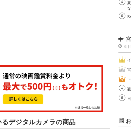
夏
な
S
宮
8月
イ
宮
下
観
日
お
ているデジタルカメラの商品