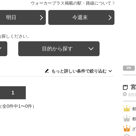
ウォーカープラス掲載の駅・路線について
明日
今週末
お探しください。
目的から探す
もっと詳しい条件で絞り込む
宮
1
8月
1（全0件中1〜0件）
都
都
ざ