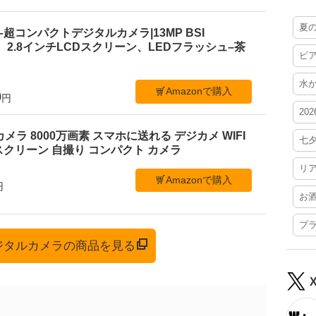
夏
 C1–超コンパクトデジタルカメラ|13MP BSI
、2.8インチLCDスクリーン、LEDフラッシュ–茶
ビ
水
Amazonで購入
0
円
20
ルカメラ 8000万画素 スマホに送れる デジカメ WIFI
七
クリーン 自撮り コンパクト カメラ
リ
Amazonで購入
円
お
プ
デジタルカメラの商品を見る