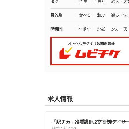
全件
子供と
恋人・夫
タグ
目的別
食べる
遊ぶ
観る・学
時間別
午前中
お昼
夕方・夜
求人情報
「駅チカ」准看護師/2交替制/デイサ
株式会社ACG